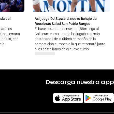
ada del
Así juega DJ Steward, nuevo fichaje de
Recoletas Salud San Pablo Burgos
cará los
El base estadounidense de 1,88m llega al
óxima semana
Coliseum como uno de los jugadores más
a Endesa, con
destacados de la última campaña en la
 la
competición europea a la que retornará junto
a los castellanos en el nuevo curso
Descarga nuestra app