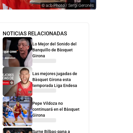
©
acb Photo / Sergi Geronès
NOTICIAS RELACIONADAS
Lo Mejor del Sonido del
Banquillo de Bàsquet
Girona
Las mejores jugadas de
Bàsquet Girona esta
temporada Liga Endesa
Pepe Vildoza no
continuará en el Bàsquet
Girona
Surne Bilbao gana a