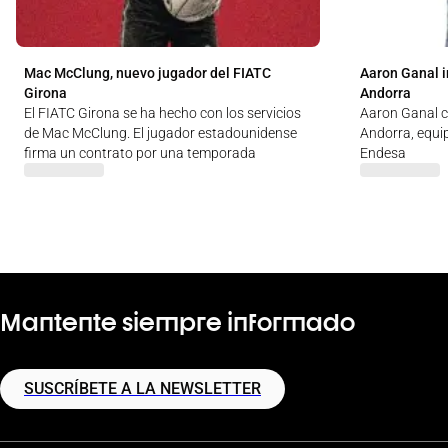
Mac McClung, nuevo jugador del FIATC
Aaron Ganal i
Girona
Andorra
El FIATC Girona se ha hecho con los servicios
Aaron Ganal c
de Mac McClung. El jugador estadounidense
Andorra, equip
firma un contrato por una temporada
Endesa
Mantente siempre informado
SUSCRÍBETE A LA NEWSLETTER