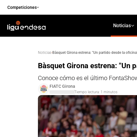
Competiciones
Noticias
·
Bàsquet Girona estrena: "Un partido desde la oficina
Noticias
Bàsquet Girona estrena: "Un pa
Conoce cómo es el último FontaShow d
FIATC Girona
Tiempo lectura:
1
minutos