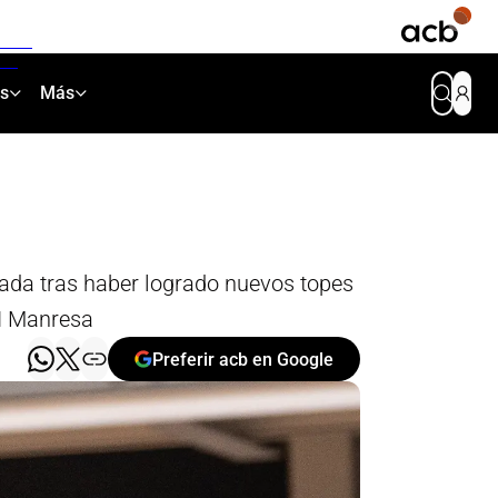
as
Más
ada tras haber logrado nuevos topes
XI Manresa
Preferir acb en Google