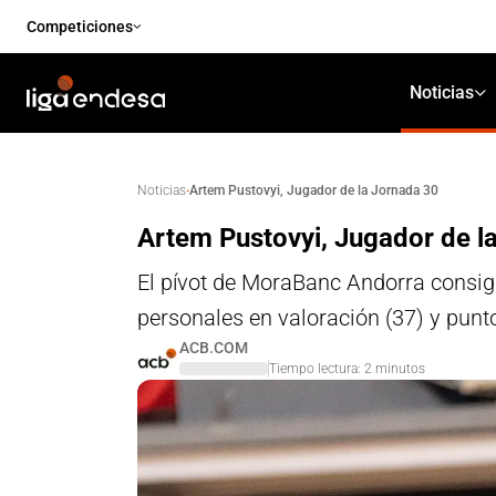
Competiciones
Noticias
·
Artem Pustovyi, Jugador de la Jornada 30
Noticias
Artem Pustovyi, Jugador de l
El pívot de MoraBanc Andorra consig
personales en valoración (37) y punt
ACB.COM
Tiempo lectura:
2
minutos