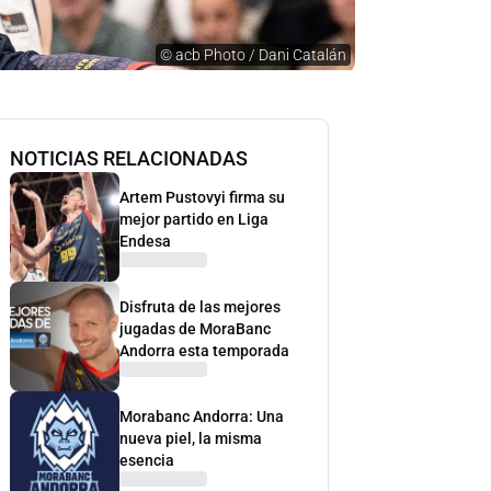
©
acb Photo / Dani Catalán
NOTICIAS RELACIONADAS
Artem Pustovyi firma su
mejor partido en Liga
Endesa
Disfruta de las mejores
jugadas de MoraBanc
Andorra esta temporada
Morabanc Andorra: Una
nueva piel, la misma
esencia