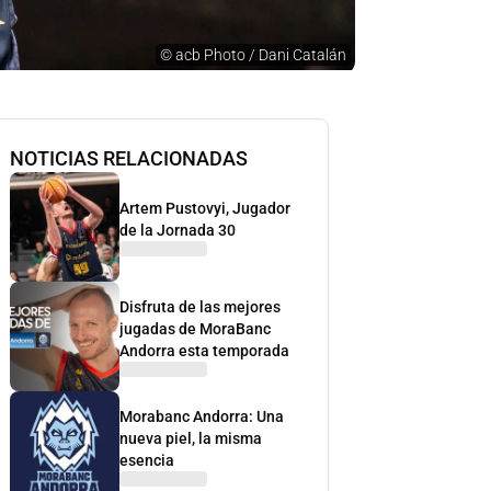
©
acb Photo / Dani Catalán
NOTICIAS RELACIONADAS
Artem Pustovyi, Jugador
de la Jornada 30
Disfruta de las mejores
jugadas de MoraBanc
Andorra esta temporada
Morabanc Andorra: Una
nueva piel, la misma
esencia