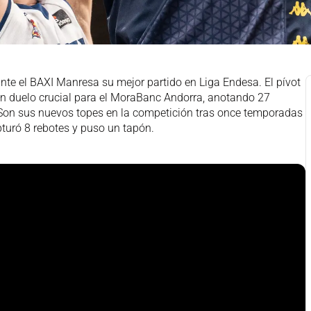
te el BAXI Manresa su mejor partido en Liga Endesa. El pívot
 duelo crucial para el MoraBanc Andorra, anotando 27
Son sus nuevos topes en la competición tras once temporadas
turó 8 rebotes y puso un tapón.