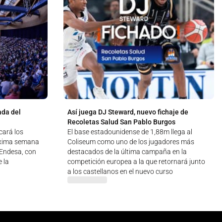
ada del
Así juega DJ Steward, nuevo fichaje de
Recoletas Salud San Pablo Burgos
cará los
El base estadounidense de 1,88m llega al
óxima semana
Coliseum como uno de los jugadores más
a Endesa, con
destacados de la última campaña en la
 la
competición europea a la que retornará junto
a los castellanos en el nuevo curso