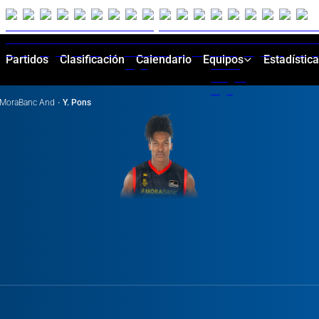
Partidos
Clasificación
Calendario
Equipos
Estadístic
MoraBanc And
·
Y. Pons