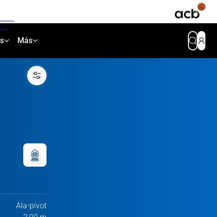
as
Más
Ala-pívot