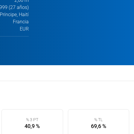
2,00 m
999 (27 años)
Príncipe, Haití
Francia
EUR
% 3 PT
% TL
40,9 %
69,6 %