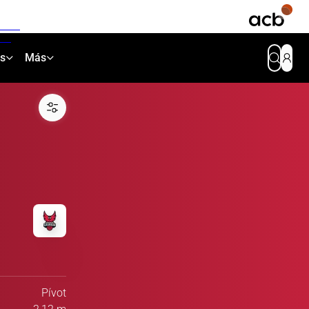
as
Más
Pívot