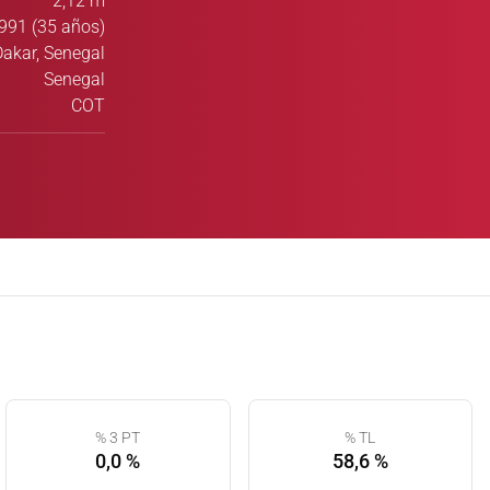
2,12 m
991 (35 años)
Dakar, Senegal
Senegal
COT
% 3 PT
% TL
0,0 %
58,6 %