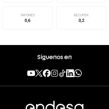
TAPONES
RECUPER.
0,6
0,2
Síguenos en