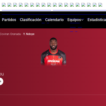
Partidos
Clasificación
Calendario
Equipos
Estadístic
Coviran Granada
·
Y. Ndoye
ou