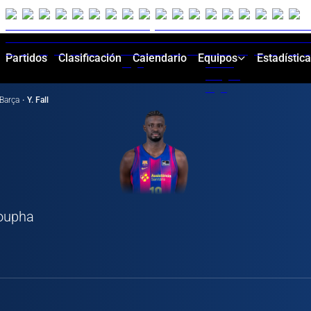
Partidos
Clasificación
Calendario
Equipos
Estadístic
Barça
·
Y. Fall
soupha