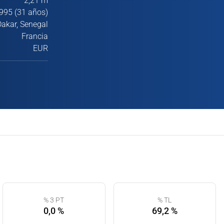
2,21 m
995 (31 años)
Dakar, Senegal
Francia
EUR
% 3 PT
% TL
0,0 %
69,2 %