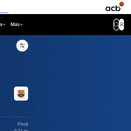
as
Más
Pívot