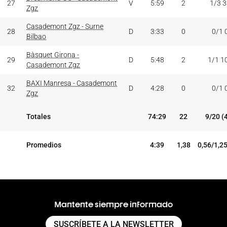
27
V
5:59
2
1/3 
Zgz
Casademont Zgz - Surne
28
D
3:33
0
0/1 
Bilbao
Bàsquet Girona -
29
D
5:48
2
1/1 1
Casademont Zgz
BAXI Manresa - Casademont
32
D
4:28
0
0/1 
Zgz
Totales
74:29
22
9/20 (
Promedios
4:39
1,38
0,56/1,2
Mantente siempre informado
SUSCRÍBETE A LA NEWSLETTER