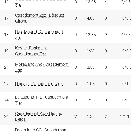
16
D
13:03
4
2/4 
Zgz
Casademont Zgz - Bàsquet
17
D
4:03
0
0/0 
Girona
Real Madrid - Casademont
18
D
12:35
9
4/7 
Zgz
Kosner Baskonia -
19
D
1:33
0
0/0 
Casademont Zgz
MoraBanc And - Casademont
21
D
2:53
0
0/0 
Zgz
22
Unicaja - Casademont Zgz
D
1:05
0
0/1 
La Laguna TFE - Casademont
24
D
1:55
0
0/0 
Zgz
Casademont Zgz - Hiopos
26
V
1:33
2
1/1 1
Lleida
Dreamland GC - Casademont