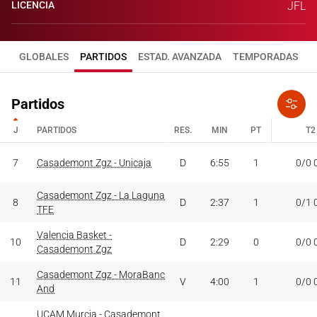
LICENCIA
JFL
GLOBALES
PARTIDOS
ESTAD. AVANZADA
TEMPORADAS
Partidos
J
PARTIDOS
RES.
MIN
PT
T2
J
PARTIDOS
RES.
MIN
PT
T2
7
Casademont Zgz - Unicaja
D
6:55
1
0/0 
Casademont Zgz - La Laguna
8
D
2:37
1
0/1 
TFE
Valencia Basket -
10
D
2:29
0
0/0 
Casademont Zgz
Casademont Zgz - MoraBanc
11
V
4:00
1
0/0 
And
UCAM Murcia - Casademont