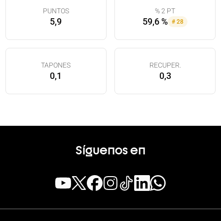
PUNTOS
% 2 PT
5,9
59,6 %
#
28
TAPONES
RECUPER.
0,1
0,3
Síguenos en