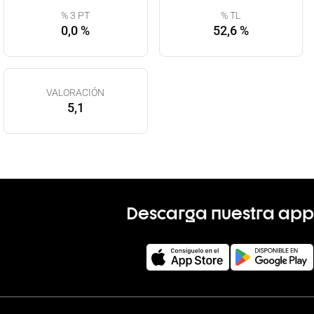
% 3 PT
% TL
0,0 %
52,6 %
VALORACIÓN
5,1
Descarga nuestra app