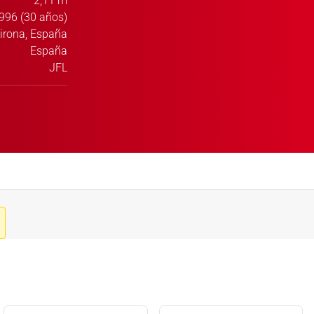
2,11 m
996 (30 años)
irona, España
España
JFL