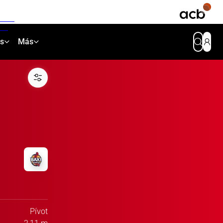
as
Más
Pívot