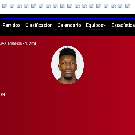
Partidos
Clasificación
Calendario
Equipos
Estadístic
BAXI Manresa
·
Y. Sima
ba