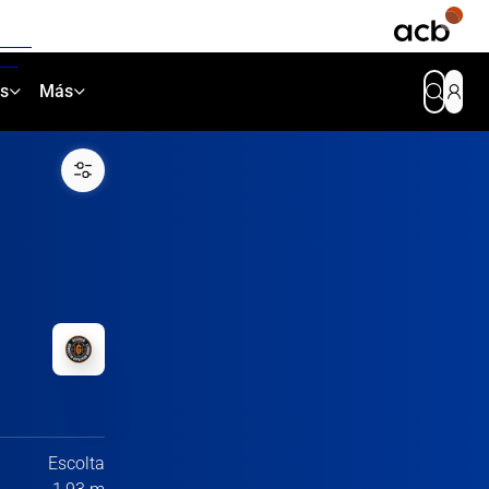
as
Más
Escolta