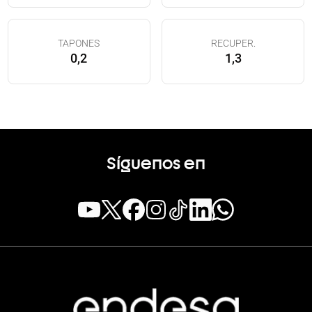
TAPONES
RECUPER.
0,2
1,3
Síguenos en