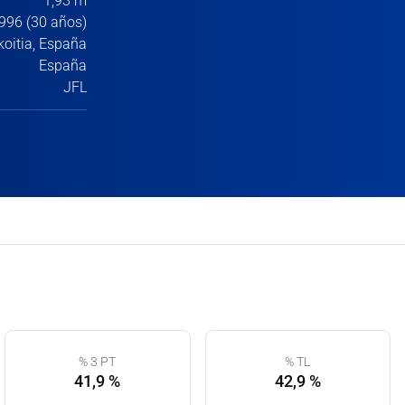
1,93 m
996 (30 años)
koitia, España
España
JFL
% 3 PT
% TL
41,9 %
42,9 %