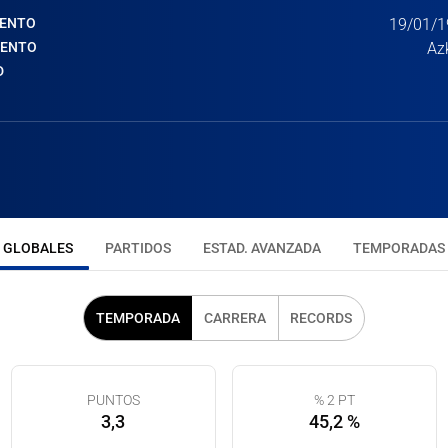
IENTO
19/01/1
IENTO
Az
D
GLOBALES
PARTIDOS
ESTAD. AVANZADA
TEMPORADAS
TEMPORADA
CARRERA
RECORDS
PUNTOS
% 2 PT
3,3
45,2 %