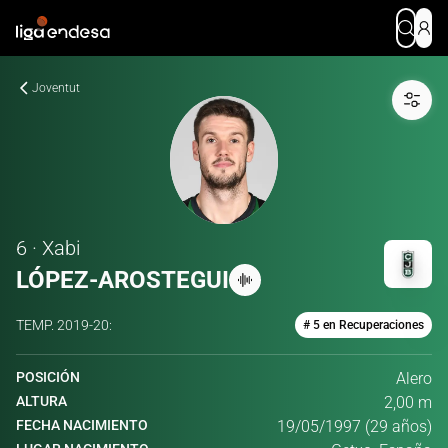
Joventut
6 · Xabi
LÓPEZ-AROSTEGUI
TEMP.
2019-20
:
# 5 en Recuperaciones
POSICIÓN
Alero
ALTURA
2,00 m
FECHA NACIMIENTO
19/05/1997 (29 años)