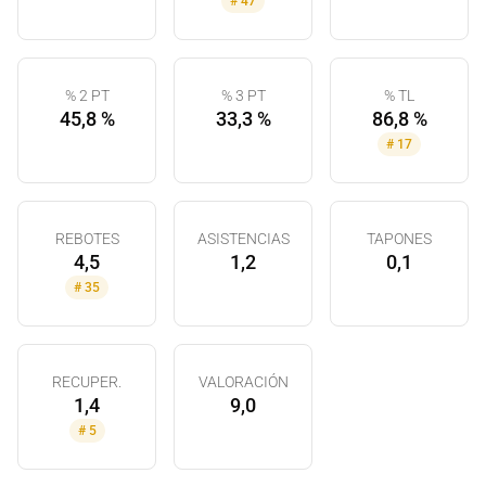
#
47
% 2 PT
% 3 PT
% TL
45,8 %
33,3 %
86,8 %
#
17
REBOTES
ASISTENCIAS
TAPONES
4,5
1,2
0,1
#
35
RECUPER.
VALORACIÓN
1,4
9,0
#
5