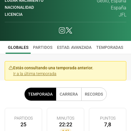
LUGAR NACIMIENTO
Getxo, España
NACIONALIDAD
España
LICENCIA
JFL
GLOBALES
PARTIDOS
ESTAD. AVANZADA
TEMPORADAS
Estás consultando una temporada anterior.
Ir a la última temporada
TEMPORADA
CARRERA
RECORDS
PARTIDOS
MINUTOS
PUNTOS
25
22:22
7,8