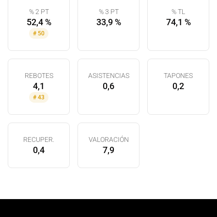
% 2 PT
% 3 PT
% TL
52,4 %
33,9 %
74,1 %
#
50
REBOTES
ASISTENCIAS
TAPONES
4,1
0,6
0,2
#
43
RECUPER.
VALORACIÓN
0,4
7,9