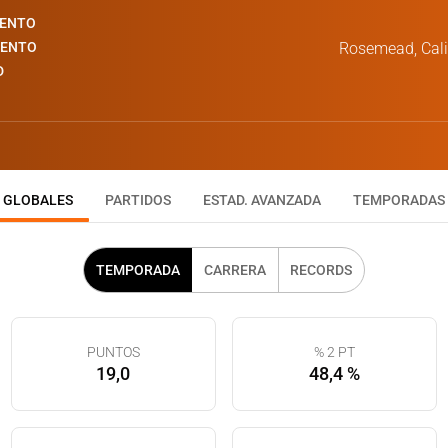
IENTO
IENTO
Rosemead, Cali
D
GLOBALES
PARTIDOS
ESTAD. AVANZADA
TEMPORADAS
TEMPORADA
CARRERA
RECORDS
PUNTOS
% 2 PT
19,0
48,4 %