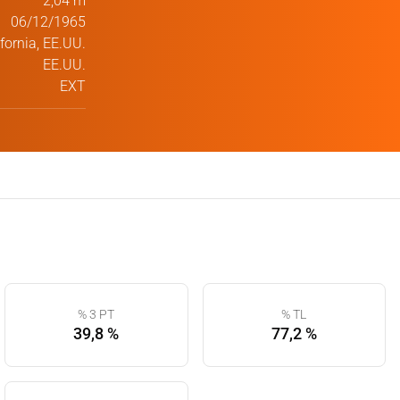
2,04 m
06/12/1965
fornia, EE.UU.
EE.UU.
EXT
% 3 PT
% TL
39,8 %
77,2 %