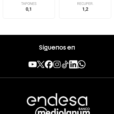
TAPONES
RECUPER.
0,1
1,2
Síguenos en