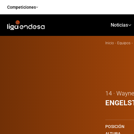
Competiciones
Noticias
Inicio
·
Equipos
·
14 · Wayn
ENGELS
POSICIÓN
ALTURA