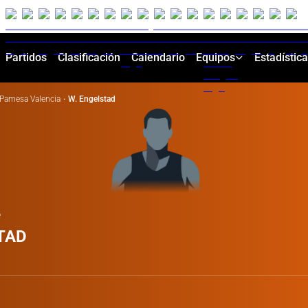
Partidos
Clasificación
Calendario
Equipos
Estadístic
Pamesa Valencia
·
W. Engelstad
e
TAD