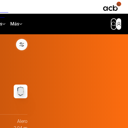
as
Más
Alero