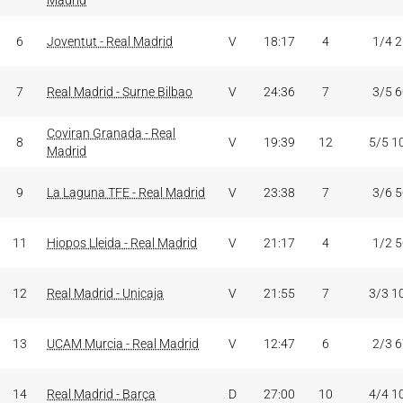
Madrid
6
Joventut - Real Madrid
V
18:17
4
1/4 
7
Real Madrid - Surne Bilbao
V
24:36
7
3/5 
Coviran Granada - Real
8
V
19:39
12
5/5 1
Madrid
9
La Laguna TFE - Real Madrid
V
23:38
7
3/6 
11
Hiopos Lleida - Real Madrid
V
21:17
4
1/2 
12
Real Madrid - Unicaja
V
21:55
7
3/3 1
13
UCAM Murcia - Real Madrid
V
12:47
6
2/3 
14
Real Madrid - Barça
D
27:00
10
4/4 1