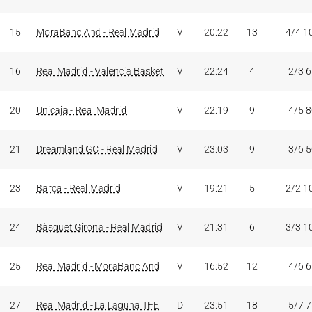
15
MoraBanc And - Real Madrid
V
20:22
13
4/4 1
16
Real Madrid - Valencia Basket
V
22:24
4
2/3 
20
Unicaja - Real Madrid
V
22:19
9
4/5 
21
Dreamland GC - Real Madrid
V
23:03
9
3/6 
23
Barça - Real Madrid
V
19:21
5
2/2 1
24
Bàsquet Girona - Real Madrid
V
21:31
6
3/3 1
25
Real Madrid - MoraBanc And
V
16:52
12
4/6 
27
Real Madrid - La Laguna TFE
D
23:51
18
5/7 