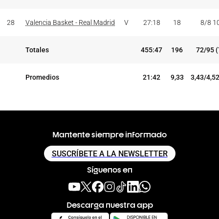
28
Valencia Basket - Real Madrid
V
27:18
18
8/8 1
Totales
455:47
196
72/95 
Promedios
21:42
9,33
3,43/4,5
Mantente siempre informado
SUSCRÍBETE A LA NEWSLETTER
Síguenos en
Descarga nuestra app