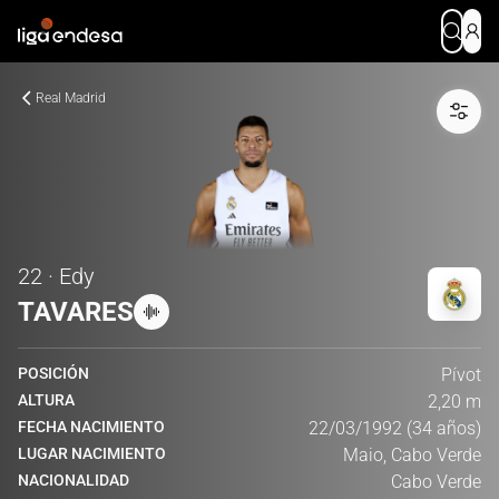
Real Madrid
22 · Edy
TAVARES
POSICIÓN
Pívot
ALTURA
2,20 m
FECHA NACIMIENTO
22/03/1992 (34 años)
LUGAR NACIMIENTO
Maio, Cabo Verde
NACIONALIDAD
Cabo Verde