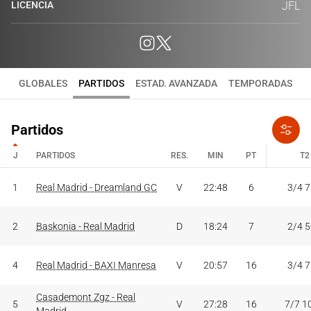
LICENCIA
JFL
GLOBALES
PARTIDOS
ESTAD. AVANZADA
TEMPORADAS
Partidos
J
PARTIDOS
RES.
MIN
PT
T2
J
PARTIDOS
RES.
MIN
PT
T2
1
Real Madrid - Dreamland GC
V
22:48
6
3/4 
2
Baskonia - Real Madrid
D
18:24
7
2/4 
4
Real Madrid - BAXI Manresa
V
20:57
16
3/4 
Casademont Zgz - Real
5
V
27:28
16
7/7 1