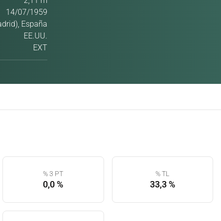
2,11 m
14/07/1959
adrid), España
EE.UU.
EXT
% 3 PT
% TL
0,0 %
33,3 %