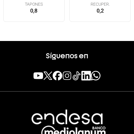
TAPONES
RECUPER.
0,8
0,2
Síguenos en