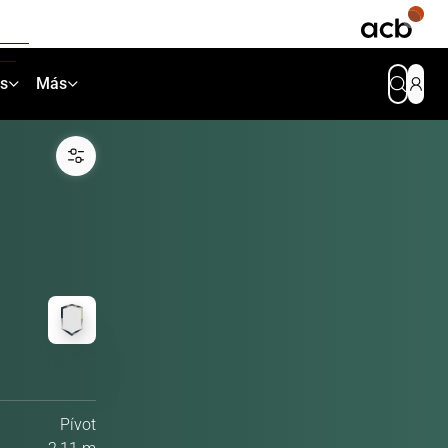
as
Más
Pívot