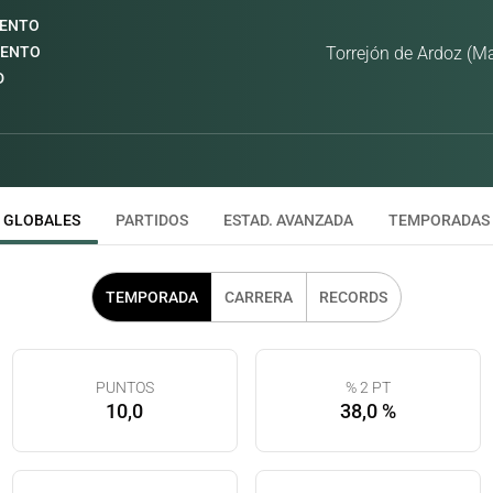
IENTO
IENTO
Torrejón de Ardoz (M
D
GLOBALES
PARTIDOS
ESTAD. AVANZADA
TEMPORADAS
TEMPORADA
CARRERA
RECORDS
PUNTOS
% 2 PT
10,0
38,0 %