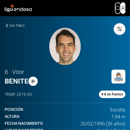
San Pablo
8 · Vitor
BENITE
TEMP.
2019-20
:
# 8 en Puntos
POSICIÓN
Escolta
ALTURA
1,94 m
FECHA NACIMIENTO
20/02/1990 (36 años)