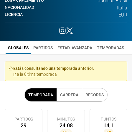
LUGAR NACIMIENTO
Jundiai, Brasil
NACIONALIDAD
Italia
LICENCIA
EUR
GLOBALES
PARTIDOS
ESTAD. AVANZADA
TEMPORADAS
Estás consultando una temporada anterior.
Ir a la última temporada
TEMPORADA
CARRERA
RECORDS
PARTIDOS
MINUTOS
PUNTOS
29
24:08
14,1