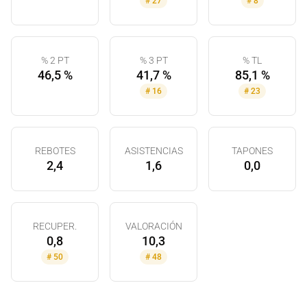
#
27
#
8
% 2 PT
% 3 PT
% TL
46,5 %
41,7 %
85,1 %
#
16
#
23
REBOTES
ASISTENCIAS
TAPONES
2,4
1,6
0,0
RECUPER.
VALORACIÓN
0,8
10,3
#
50
#
48