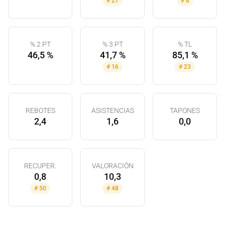
#
27
#
8
% 2 PT
% 3 PT
% TL
46,5 %
41,7 %
85,1 %
#
16
#
23
REBOTES
ASISTENCIAS
TAPONES
2,4
1,6
0,0
RECUPER.
VALORACIÓN
0,8
10,3
#
50
#
48