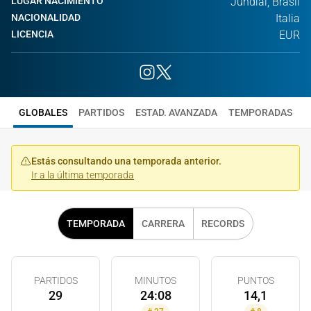
LUGAR NACIMIENTO
Jundiai, Brasil
NACIONALIDAD
Italia
LICENCIA
EUR
GLOBALES
PARTIDOS
ESTAD. AVANZADA
TEMPORADAS
Estás consultando una temporada anterior.
Ir a la última temporada
TEMPORADA
CARRERA
RECORDS
PARTIDOS
MINUTOS
PUNTOS
29
24:08
14,1