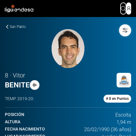
San Pablo
8 · Vitor
BENITE
TEMP.
2019-20
:
# 8 en Puntos
POSICIÓN
Escolta
ALTURA
1,94 m
FECHA NACIMIENTO
20/02/1990 (36 años)