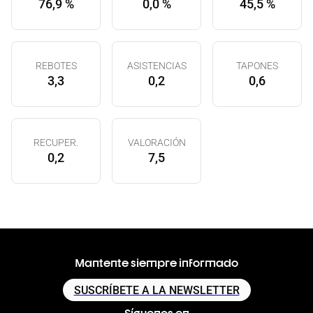
76,9 %
0,0 %
45,5 %
REBOTES
ASISTENCIAS
TAPONES
3,3
0,2
0,6
RECUPER.
VALORACIÓN
0,2
7,5
Mantente siempre informado
SUSCRÍBETE A LA NEWSLETTER
Síguenos en