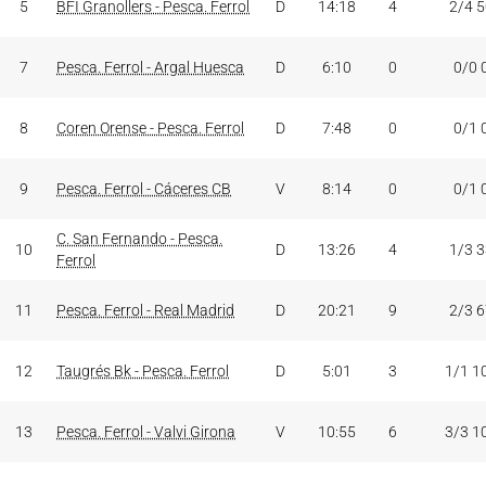
5
BFI Granollers - Pesca. Ferrol
D
14:18
4
2/4 
7
Pesca. Ferrol - Argal Huesca
D
6:10
0
0/0 
8
Coren Orense - Pesca. Ferrol
D
7:48
0
0/1 
9
Pesca. Ferrol - Cáceres CB
V
8:14
0
0/1 
C. San Fernando - Pesca.
10
D
13:26
4
1/3 
Ferrol
11
Pesca. Ferrol - Real Madrid
D
20:21
9
2/3 
12
Taugrés Bk - Pesca. Ferrol
D
5:01
3
1/1 1
13
Pesca. Ferrol - Valvi Girona
V
10:55
6
3/3 1