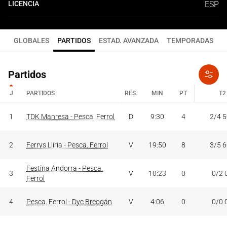
LICENCIA
ESP
GLOBALES
PARTIDOS
ESTAD. AVANZADA
TEMPORADAS
Partidos
J
PARTIDOS
RES.
MIN
PT
T2
J
PARTIDOS
RES.
MIN
PT
T2
1
TDK Manresa - Pesca. Ferrol
D
9:30
4
2/4 
2
Ferrys Lliria - Pesca. Ferrol
V
19:50
8
3/5 
Festina Andorra - Pesca.
3
V
10:23
0
0/2 
Ferrol
4
Pesca. Ferrol - Dyc Breogán
V
4:06
0
0/0 