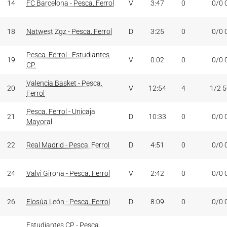
14
FC Barcelona - Pesca. Ferrol
V
3:47
0
0/0 
18
Natwest Zgz - Pesca. Ferrol
D
3:25
0
0/0 
Pesca. Ferrol - Estudiantes
19
V
0:02
0
0/0 
CP
Valencia Basket - Pesca.
20
V
12:54
4
1/2 
Ferrol
Pesca. Ferrol - Unicaja
21
D
10:33
0
0/0 
Mayoral
22
Real Madrid - Pesca. Ferrol
D
4:51
0
0/0 
24
Valvi Girona - Pesca. Ferrol
V
2:42
0
0/0 
26
Elosúa León - Pesca. Ferrol
D
8:09
0
0/0 
Estudiantes CP - Pesca.