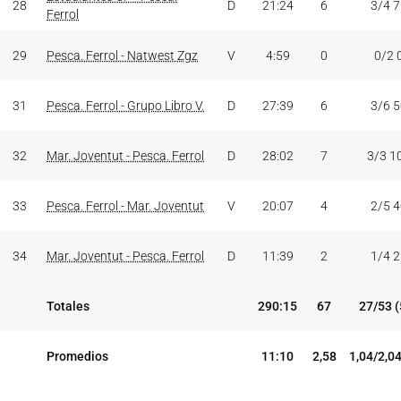
28
D
21:24
6
3/4 
Ferrol
29
Pesca. Ferrol - Natwest Zgz
V
4:59
0
0/2 
31
Pesca. Ferrol - Grupo Libro V.
D
27:39
6
3/6 
32
Mar. Joventut - Pesca. Ferrol
D
28:02
7
3/3 1
33
Pesca. Ferrol - Mar. Joventut
V
20:07
4
2/5 
34
Mar. Joventut - Pesca. Ferrol
D
11:39
2
1/4 
Totales
290:15
67
27/53 
Promedios
11:10
2,58
1,04/2,0