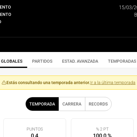
IENTO
15/03/2
IENTO
B
D
GLOBALES
PARTIDOS
ESTAD. AVANZADA
TEMPORADAS
Estás consultando una temporada anterior.
Ir a la última temporada
TEMPORADA
CARRERA
RECORDS
PUNTOS
% 2 PT
0,4
100,0 %