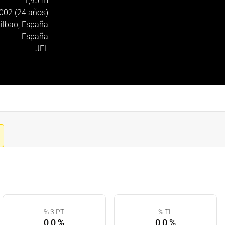
1,95 m
002 (24 años)
ilbao, España
España
JFL
% 3 PT
% TL
0,0 %
0,0 %