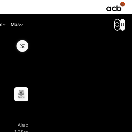
as
Más
Alero