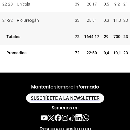
JUG
JUG
TOT
MAX
22-23
Unicaja
39
20:17
0.5
9,2
21
PAR
MIN
PUNTOS
TEMP
CLUB
5I
21-22
Río Breogán
33
25:51
0.3
11,3
23
Totales
72
1644:17
29
730
23
Promedios
72
22:50
0,4
10,1
23
Mantente siempre informado
SUSCRÍBETE A LA NEWSLETTER
Síguenos en
Descarga nuestra app