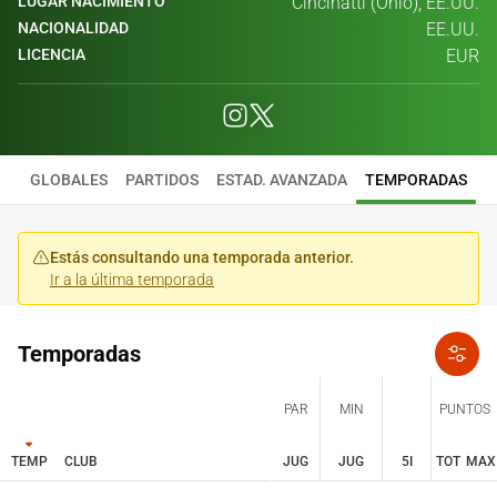
LUGAR NACIMIENTO
Cincinatti (Ohio), EE.UU.
NACIONALIDAD
EE.UU.
LICENCIA
EUR
GLOBALES
PARTIDOS
ESTAD. AVANZADA
TEMPORADAS
Estás consultando una temporada anterior.
Ir a la última temporada
Temporadas
PAR
MIN
PUNTOS
TEMP
CLUB
JUG
JUG
5I
TOT
MAX