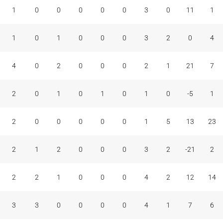
A
BR
BP
C
F+C
M
F
C
+/-
V
1
0
0
0
0
0
3
0
11
1
1
0
1
0
0
0
3
2
0
4
4
0
2
0
0
0
2
1
21
7
2
0
1
0
1
0
1
0
-5
1
2
0
0
0
0
0
1
5
13
23
2
1
2
0
0
0
3
2
-21
2
2
2
1
0
0
0
4
2
12
14
3
3
0
0
0
0
4
1
7
6