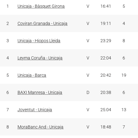
J
PARTIDOS
RES.
MIN
PT
1
Unicaja - Bàsquet Girona
V
16:41
5
2
Coviran Granada - Unicaja
V
19:11
4
3
Unicaja - Hiopos Lleida
V
23:29
8
4
Leyma Coruña - Unicaja
V
22:04
6
5
Unicaja - Barça
V
20:42
19
6
BAXI Manresa - Unicaja
D
20:38
6
7
Joventut - Unicaja
V
25:04
13
8
MoraBanc And - Unicaja
V
18:48
7