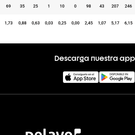
69
35
25
1
10
0
98
43
207
246
1,73
0,88
0,63
0,03
0,25
0,00
2,45
1,07
5,17
6,15
Descarga nuestra app