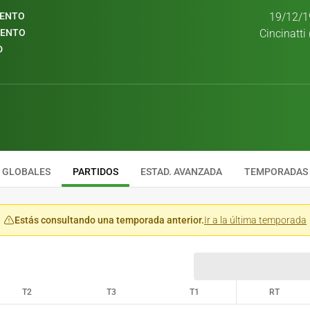
IENTO
19/12/1
IENTO
Cincinatti
D
GLOBALES
PARTIDOS
ESTAD. AVANZADA
TEMPORADAS
Estás consultando una temporada anterior.
Ir a la última temporada
T2
T3
T1
RT