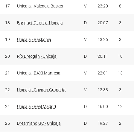
17
Unicaja - Valencia Basket
V
23:20
8
18
Bàsquet Girona - Unicaja
D
20:07
3
19
Unicaja - Baskonia
V
13:26
3
20
Río Breogán - Unicaja
D
20:11
10
21
Unicaja - BAXI Manresa
V
22:01
13
22
Unicaja - Coviran Granada
V
13:33
3
24
Unicaja - Real Madrid
D
16:00
12
25
Dreamland GC - Unicaja
D
19:27
2