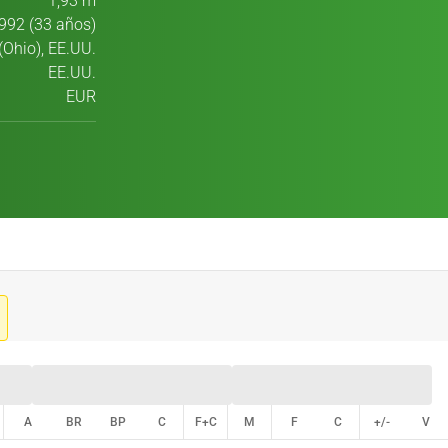
1,93 m
992 (33 años)
 (Ohio), EE.UU.
EE.UU.
EUR
A
BR
BP
C
F+C
M
F
C
+/-
V