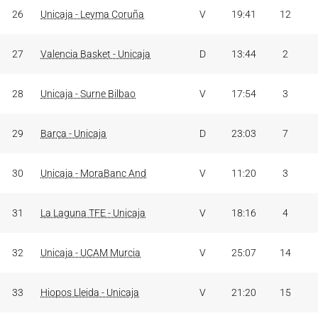
26
Unicaja - Leyma Coruña
V
19:41
12
27
Valencia Basket - Unicaja
D
13:44
2
28
Unicaja - Surne Bilbao
V
17:54
3
29
Barça - Unicaja
D
23:03
7
30
Unicaja - MoraBanc And
V
11:20
3
31
La Laguna TFE - Unicaja
V
18:16
4
32
Unicaja - UCAM Murcia
V
25:07
14
33
Hiopos Lleida - Unicaja
V
21:20
15