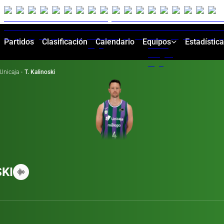
Partidos
Clasificación
Calendario
Equipos
Estadístic
Unicaja
·
T. Kalinoski
KI