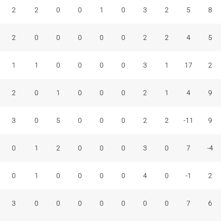
2
2
0
0
1
0
3
2
5
8
2
0
0
0
0
0
2
2
4
5
1
1
0
0
0
0
3
1
17
2
2
0
1
0
0
0
2
1
4
9
3
0
5
0
0
0
2
2
-11
9
0
1
2
0
0
0
3
0
7
-4
0
1
0
0
0
0
4
0
-1
2
3
0
0
0
0
0
0
0
7
6