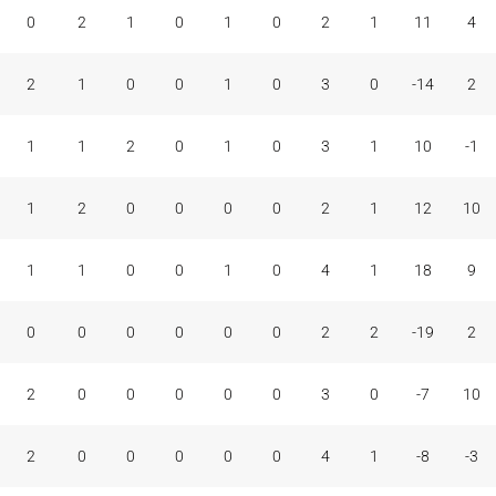
0
2
1
0
1
0
2
1
11
4
2
1
0
0
1
0
3
0
-14
2
1
1
2
0
1
0
3
1
10
-1
1
2
0
0
0
0
2
1
12
10
1
1
0
0
1
0
4
1
18
9
0
0
0
0
0
0
2
2
-19
2
2
0
0
0
0
0
3
0
-7
10
2
0
0
0
0
0
4
1
-8
-3