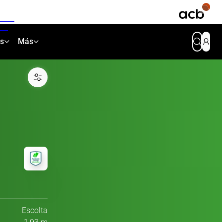
as
Más
Escolta