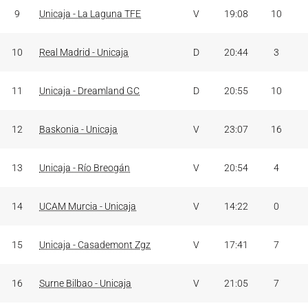
9
Unicaja - La Laguna TFE
V
19:08
10
10
Real Madrid - Unicaja
D
20:44
3
11
Unicaja - Dreamland GC
D
20:55
10
12
Baskonia - Unicaja
V
23:07
16
13
Unicaja - Río Breogán
V
20:54
4
14
UCAM Murcia - Unicaja
V
14:22
0
15
Unicaja - Casademont Zgz
V
17:41
7
16
Surne Bilbao - Unicaja
V
21:05
7