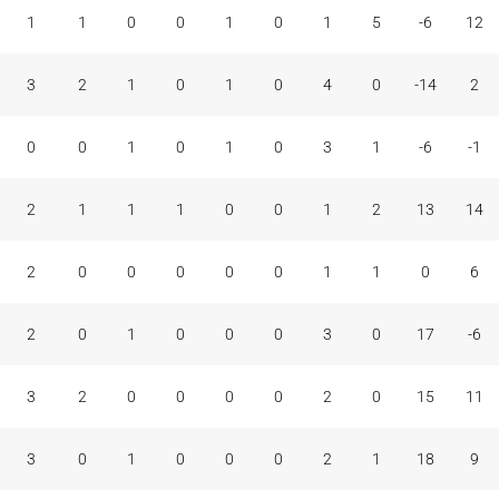
1
1
0
0
1
0
1
5
-6
12
3
2
1
0
1
0
4
0
-14
2
0
0
1
0
1
0
3
1
-6
-1
2
1
1
1
0
0
1
2
13
14
2
0
0
0
0
0
1
1
0
6
2
0
1
0
0
0
3
0
17
-6
3
2
0
0
0
0
2
0
15
11
3
0
1
0
0
0
2
1
18
9