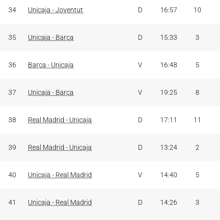
34
Unicaja - Joventut
D
16:57
10
35
Unicaja - Barça
D
15:33
3
36
Barça - Unicaja
V
16:48
5
37
Unicaja - Barça
V
19:25
8
38
Real Madrid - Unicaja
D
17:11
11
39
Real Madrid - Unicaja
D
13:24
2
40
Unicaja - Real Madrid
V
14:40
5
41
Unicaja - Real Madrid
D
14:26
3