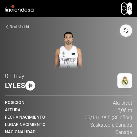
Real Madrid
0 · Trey
LYLES
POSICIÓN
Ala-pívot
ALTURA
2,06 m
FECHA NACIMIENTO
05/11/1995 (30 años)
LUGAR NACIMIENTO
Saskatoon, Canadá
NACIONALIDAD
Canadá