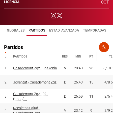
LICENCIA
COT
GLOBALES
PARTIDOS
ESTAD. AVANZADA
TEMPORADAS
Partidos
J
PARTIDOS
RES.
MIN
PT
T2
J
PARTIDOS
RES.
MIN
PT
T2
1
Casademont Zgz - Baskonia
V
28:40
26
8/10 
2
Joventut - Casademont Zgz
D
26:43
15
4/8 
Casademont Zgz - Río
3
D
26:59
11
2/5 
Breogán
Recoletas Salud -
4
V
23:12
9
2/9 