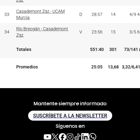
Zgz
Casademont Zgz - UCAM
33
D
28:57
14
4/9 
Murcia
Río Breogán - Casademont
34
V
23:56
15
3/5 
Zgz
Totales
551:40
301
73/141 
Promedios
25:05
13,68
3,32/6,4
Mantente siempre informado
SUSCRÍBETE A LA NEWSLETTER
Síguenos en