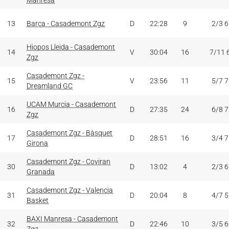
Manresa
13
Barça - Casademont Zgz
D
22:28
9
2/3 
Hiopos Lleida - Casademont
14
V
30:04
16
7/11 
Zgz
Casademont Zgz -
15
V
23:56
11
5/7 
Dreamland GC
UCAM Murcia - Casademont
16
D
27:35
24
6/8 
Zgz
Casademont Zgz - Bàsquet
17
D
28:51
16
3/4 
Girona
Casademont Zgz - Coviran
30
D
13:02
4
2/3 
Granada
Casademont Zgz - Valencia
31
D
20:04
8
4/7 
Basket
BAXI Manresa - Casademont
32
D
22:46
10
3/5 