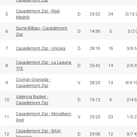
Casademont Zgz
Casademont Zgz - Real
5
D
29:52
24
3/13 
Madrid
Surne Bilbao - Casademont
6
D
14:36
5
0/2 
Zgz
7
Casademont Zgz - Unicaja
D
28:16
16
3/6 
Casademont Zgz - La Laguna
8
D
25:42
14
2/6 
TFE
Coviran Granada -
9
V
28:20
13
4/4 1
Casademont Zgz
Valencia Basket -
10
D
19:12
6
2/4 
Casademont Zgz
Casademont Zgz - MoraBanc
11
V
29:23
23
1/5 
And
Casademont Zgz - BAXI
12
D
29:06
12
3/7 