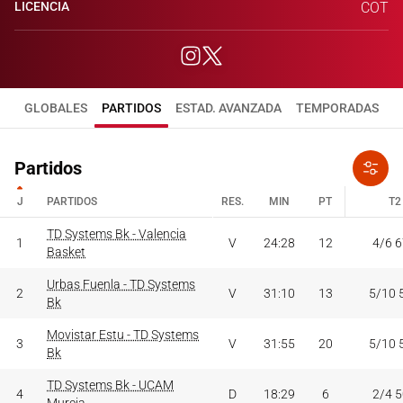
LICENCIA
COT
GLOBALES
PARTIDOS
ESTAD. AVANZADA
TEMPORADAS
Partidos
J
PARTIDOS
RES.
MIN
PT
T2
J
PARTIDOS
TD Systems Bk - Valencia
RES.
MIN
PT
T2
1
V
24:28
12
4/6 
Basket
Urbas Fuenla - TD Systems
2
V
31:10
13
5/10 
Bk
Movistar Estu - TD Systems
3
V
31:55
20
5/10 
Bk
TD Systems Bk - UCAM
4
D
18:29
6
2/4 