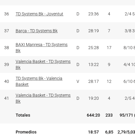
36
TD Systems Bk - Joventut
D
23:36
4
2/4 
37
Barça - TD Systems Bk
D
28:19
7
3/8 
BAXI Manresa - TD Systems
38
D
25:28
17
8/10 
Bk
Valencia Basket - TD Systems
39
D
13:22
9
4/4 1
Bk
TD Systems Bk - Valencia
40
V
28:17
12
6/10 
Basket
Valencia Basket - TD Systems
41
D
19:20
4
2/5 
Bk
Totales
644:20
233
95/171 
Promedios
18:57
6,85
2,79/5,0