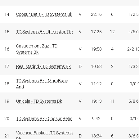
14
Coosur Betis - TD Systems Bk
V
22:16
6
1/2 
15
TD Systems Bk - Iberostar Tfe
V
17:25
12
4/6 
Casademont Zgz - TD
16
V
19:58
4
2/2 1
Systems Bk
17
Real Madrid - TD Systems Bk
D
10:53
2
1/3 
TD Systems Bk - MoraBanc
18
V
11:12
0
0/0 
And
19
Unicaja - TD Systems Bk
V
19:13
11
5/8 
20
TD Systems Bk - Coosur Betis
V
9:42
0
0/1 
Valencia Basket - TD Systems
21
D
18:34
6
3/6 