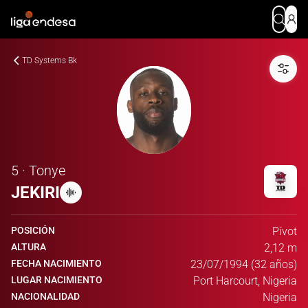
TD Systems Bk
5 · Tonye
JEKIRI
POSICIÓN
Pívot
ALTURA
2,12 m
FECHA NACIMIENTO
23/07/1994 (32 años)
LUGAR NACIMIENTO
Port Harcourt, Nigeria
NACIONALIDAD
Nigeria