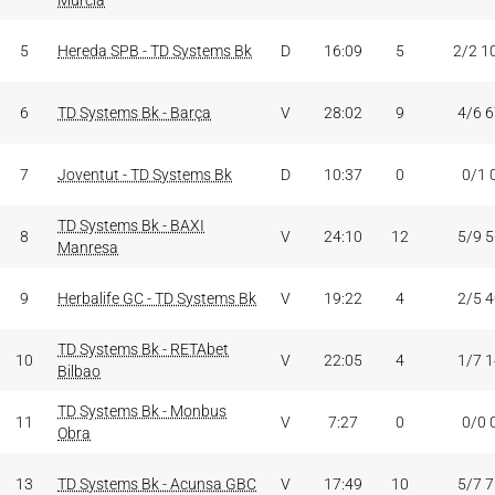
Murcia
5
Hereda SPB - TD Systems Bk
D
16:09
5
2/2 1
6
TD Systems Bk - Barça
V
28:02
9
4/6 
7
Joventut - TD Systems Bk
D
10:37
0
0/1 
TD Systems Bk - BAXI
8
V
24:10
12
5/9 
Manresa
9
Herbalife GC - TD Systems Bk
V
19:22
4
2/5 
TD Systems Bk - RETAbet
10
V
22:05
4
1/7 
Bilbao
TD Systems Bk - Monbus
11
V
7:27
0
0/0 
Obra
13
TD Systems Bk - Acunsa GBC
V
17:49
10
5/7 