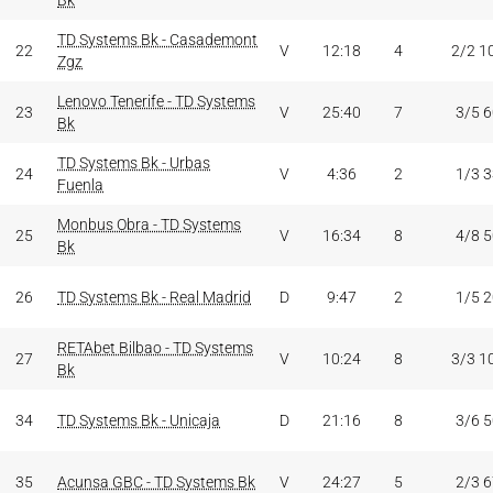
Bk
TD Systems Bk - Casademont
22
V
12:18
4
2/2 1
Zgz
Lenovo Tenerife - TD Systems
23
V
25:40
7
3/5 
Bk
TD Systems Bk - Urbas
24
V
4:36
2
1/3 
Fuenla
Monbus Obra - TD Systems
25
V
16:34
8
4/8 
Bk
26
TD Systems Bk - Real Madrid
D
9:47
2
1/5 
RETAbet Bilbao - TD Systems
27
V
10:24
8
3/3 1
Bk
34
TD Systems Bk - Unicaja
D
21:16
8
3/6 
35
Acunsa GBC - TD Systems Bk
V
24:27
5
2/3 