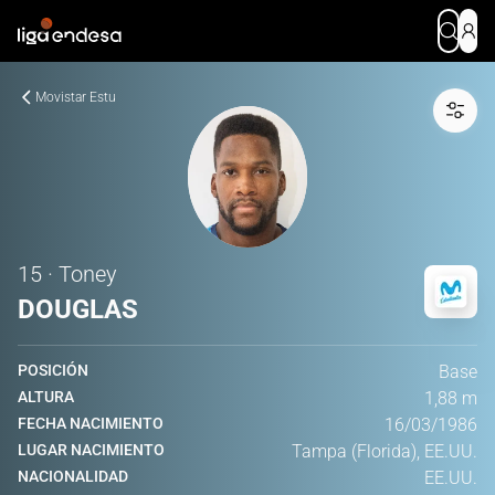
Movistar Estu
15 · Toney
DOUGLAS
POSICIÓN
Base
ALTURA
1,88 m
FECHA NACIMIENTO
16/03/1986
LUGAR NACIMIENTO
Tampa (Florida), EE.UU.
NACIONALIDAD
EE.UU.