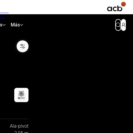
as
Más
Ala-pívot