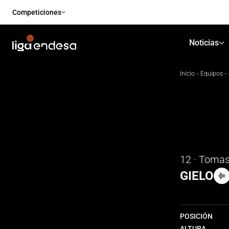
Competiciones
Noticias
Inicio
·
Equipos
·
12 · Toma
GIELO
POSICIÓN
ALTURA