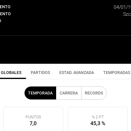
IENTO
04/01/1
IENTO
Szc
D
GLOBALES
PARTIDOS
ESTAD. AVANZADA
TEMPORADAS
TEMPORADA
CARRERA
RECORDS
PUNTOS
% 2 PT
7,0
45,3 %