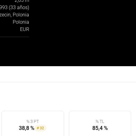
2,05 m
993 (33 años)
zecin, Polonia
Polonia
EUR
% 3 PT
% TL
38,8 %
85,4 %
#
32