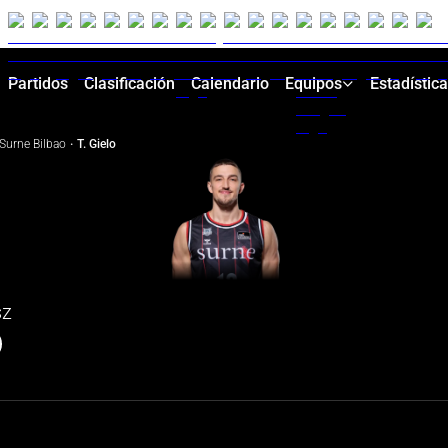
Partidos
Clasificación
Calendario
Equipos
Estadístic
Surne Bilbao
·
T. Gielo
sz