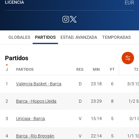
LICENCIA
EUR
GLOBALES
PARTIDOS
ESTAD. AVANZADA
TEMPORADAS
Partidos
J
PARTIDOS
RES.
MIN
PT
T2
J
PARTIDOS
RES.
MIN
PT
T2
1
Valencia Basket - Barça
D
23:18
6
3/3 1
2
Barça - Hiopos Lleida
D
23:29
8
1/2 
3
Unicaja - Barça
V
15:14
5
0/1 
4
Barça - Río Breogán
V
22:14
5
1/1 1