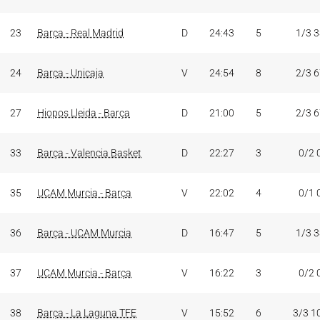
23
Barça - Real Madrid
D
24:43
5
1/3 
24
Barça - Unicaja
V
24:54
8
2/3 
27
Hiopos Lleida - Barça
D
21:00
5
2/3 
33
Barça - Valencia Basket
D
22:27
3
0/2 
35
UCAM Murcia - Barça
V
22:02
4
0/1 
36
Barça - UCAM Murcia
D
16:47
5
1/3 
37
UCAM Murcia - Barça
V
16:22
3
0/2 
38
Barça - La Laguna TFE
V
15:52
6
3/3 1