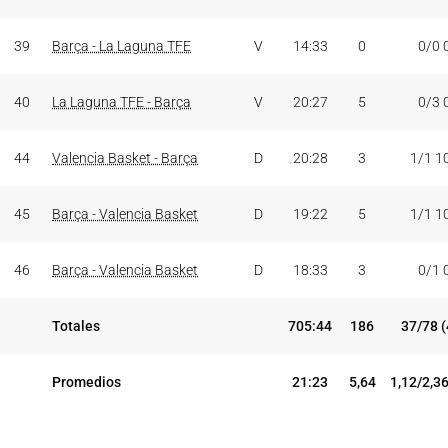
39
Barça - La Laguna TFE
V
14:33
0
0/0 
40
La Laguna TFE - Barça
V
20:27
5
0/3 
44
Valencia Basket - Barça
D
20:28
3
1/1 1
45
Barça - Valencia Basket
D
19:22
5
1/1 1
46
Barça - Valencia Basket
D
18:33
3
0/1 
Totales
705:44
186
37/78 
Promedios
21:23
5,64
1,12/2,3