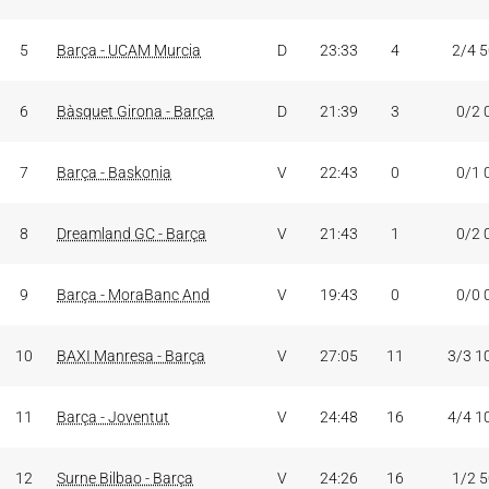
5
Barça - UCAM Murcia
D
23:33
4
2/4 
6
Bàsquet Girona - Barça
D
21:39
3
0/2 
7
Barça - Baskonia
V
22:43
0
0/1 
8
Dreamland GC - Barça
V
21:43
1
0/2 
9
Barça - MoraBanc And
V
19:43
0
0/0 
10
BAXI Manresa - Barça
V
27:05
11
3/3 1
11
Barça - Joventut
V
24:48
16
4/4 1
12
Surne Bilbao - Barça
V
24:26
16
1/2 