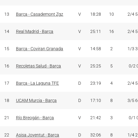
13
Barça - Casademont Zgz
V
18:28
10
2/4 
14
Real Madrid - Barça
V
25:11
16
2/4 
15
Barça - Coviran Granada
V
14:58
2
1/3 
16
Recoletas Salud - Barça
V
25:25
5
0/2 
17
Barça - La Laguna TFE
D
23:19
4
2/4 
18
UCAM Murcia - Barça
D
17:10
8
3/5 
21
Río Breogán - Barça
V
21:42
3
0/1 
22
Asisa Joventut - Barça
D
32:06
8
1/4 