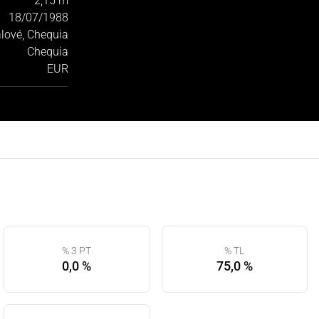
2,15 m
18/07/1988
lové, Chequia
Chequia
EUR
% 3 PT
% TL
0,0 %
75,0 %