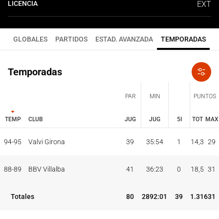
LICENCIA
EXT
GLOBALES
PARTIDOS
ESTAD. AVANZADA
TEMPORADAS
Temporadas
PAR
MIN
PUNTOS
TEMP
CLUB
JUG
JUG
5I
TOT
MAX
JUG
JUG
TOT
MAX
94-95
Valvi Girona
39
35:54
1
14,3
29
PAR
MIN
PUNTOS
TEMP
CLUB
5I
88-89
BBV Villalba
41
36:23
0
18,5
31
Totales
80
2892:01
39
1.316
31