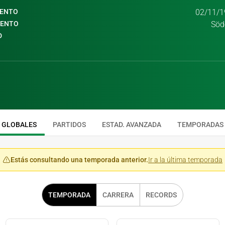
IENTO
02/11/1
IENTO
Söde
D
GLOBALES
PARTIDOS
ESTAD. AVANZADA
TEMPORADAS
Estás consultando una temporada anterior.
Ir a la última temporada
TEMPORADA
CARRERA
RECORDS