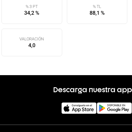
% 3 PT
% TL
34,2 %
88,1 %
VALORACIÓN
4,0
Descarga nuestra app