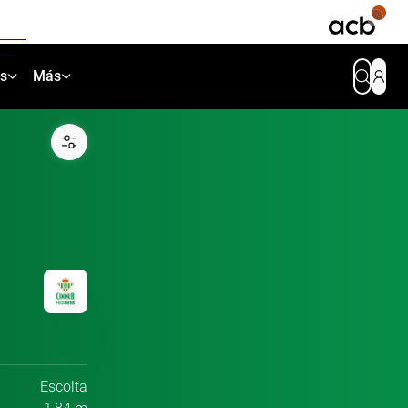
as
Más
Escolta