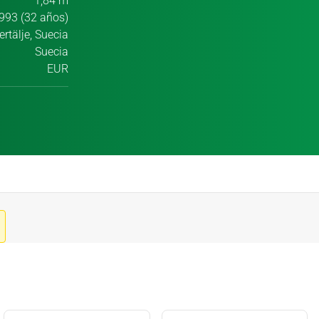
1,84 m
993 (32 años)
rtälje, Suecia
Suecia
EUR