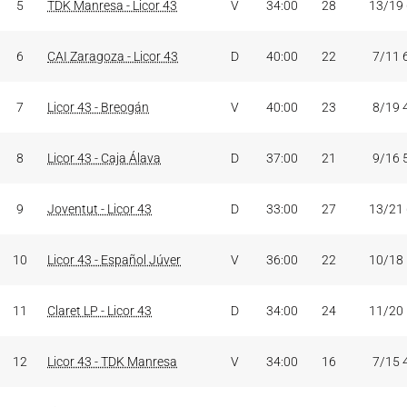
5
TDK Manresa - Licor 43
V
34:00
28
13/19
6
CAI Zaragoza - Licor 43
D
40:00
22
7/11 
7
Licor 43 - Breogán
V
40:00
23
8/19 
8
Licor 43 - Caja Álava
D
37:00
21
9/16 
9
Joventut - Licor 43
D
33:00
27
13/21
10
Licor 43 - Español Júver
V
36:00
22
10/18
11
Claret LP - Licor 43
D
34:00
24
11/20
12
Licor 43 - TDK Manresa
V
34:00
16
7/15 