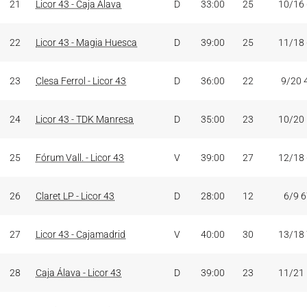
21
Licor 43 - Caja Álava
D
33:00
25
10/16
22
Licor 43 - Magia Huesca
D
39:00
25
11/18
23
Clesa Ferrol - Licor 43
D
36:00
22
9/20 
24
Licor 43 - TDK Manresa
D
35:00
23
10/20
25
Fórum Vall. - Licor 43
V
39:00
27
12/18
26
Claret LP - Licor 43
D
28:00
12
6/9 
27
Licor 43 - Cajamadrid
V
40:00
30
13/18
28
Caja Álava - Licor 43
D
39:00
23
11/21