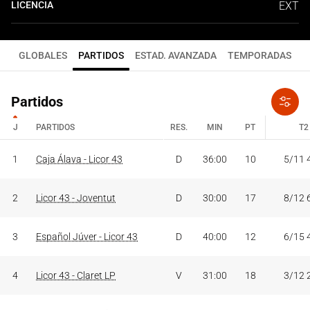
LICENCIA
EXT
GLOBALES
PARTIDOS
ESTAD. AVANZADA
TEMPORADAS
Partidos
J
PARTIDOS
RES.
MIN
PT
T2
J
PARTIDOS
RES.
MIN
PT
T2
1
Caja Álava - Licor 43
D
36:00
10
5/11 
2
Licor 43 - Joventut
D
30:00
17
8/12 
3
Español Júver - Licor 43
D
40:00
12
6/15 
4
Licor 43 - Claret LP
V
31:00
18
3/12 