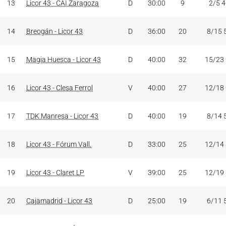
13
Licor 43 - CAI Zaragoza
D
30:00
9
2/5 
14
Breogán - Licor 43
D
36:00
20
8/15 
15
Magia Huesca - Licor 43
D
40:00
32
15/23
16
Licor 43 - Clesa Ferrol
V
40:00
27
12/18
17
TDK Manresa - Licor 43
D
40:00
19
8/14 
18
Licor 43 - Fórum Vall.
D
33:00
25
12/14
19
Licor 43 - Claret LP
V
39:00
25
12/19
20
Cajamadrid - Licor 43
D
25:00
19
6/11 