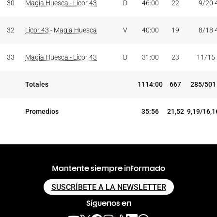
30
Magia Huesca - Licor 43
D
46:00
22
9/20 
32
Licor 43 - Magia Huesca
V
40:00
19
8/18 
33
Magia Huesca - Licor 43
D
31:00
23
11/15
Totales
1114:00
667
285/501
Promedios
35:56
21,52
9,19/16,1
Mantente siempre informado
SUSCRÍBETE A LA NEWSLETTER
Síguenos en