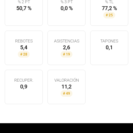
% 2 PT
% 3 PT
% TL
50,7 %
0,0 %
77,2 %
#
25
REBOTES
ASISTENCIAS
TAPONES
5,4
2,6
0,1
#
28
#
19
RECUPER.
VALORACIÓN
0,9
11,2
#
49