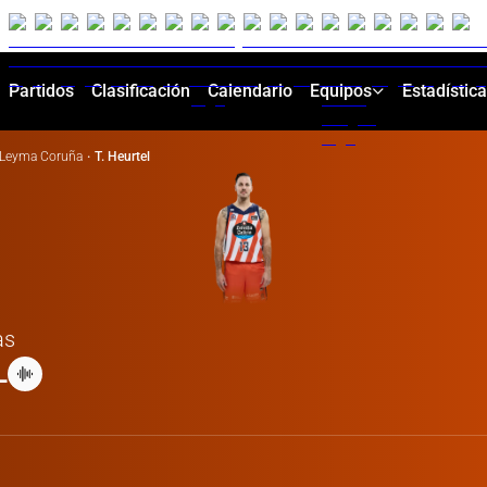
Partidos
Clasificación
Calendario
Equipos
Estadístic
Leyma Coruña
·
T. Heurtel
as
L