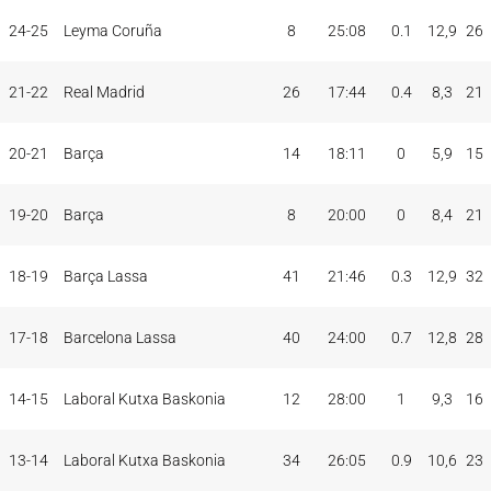
PAR
MIN
PUNTOS
JUG
JUG
TOT
MAX
24-25
Leyma Coruña
8
25:08
0.1
12,9
26
TEMP
CLUB
5I
21-22
Real Madrid
26
17:44
0.4
8,3
21
20-21
Barça
14
18:11
0
5,9
15
19-20
Barça
8
20:00
0
8,4
21
18-19
Barça Lassa
41
21:46
0.3
12,9
32
17-18
Barcelona Lassa
40
24:00
0.7
12,8
28
14-15
Laboral Kutxa Baskonia
12
28:00
1
9,3
16
13-14
Laboral Kutxa Baskonia
34
26:05
0.9
10,6
23