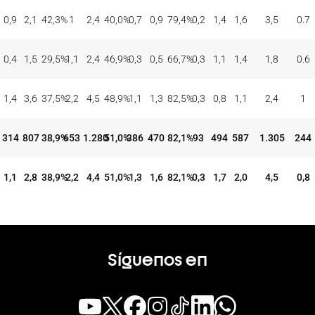
0,9
2,1
42,3
%
1
2,4
40,0
%
0,7
0,9
79,4
%
0,2
1,4
1,6
3,5
0.7
0,4
1,5
29,5
%
1,1
2,4
46,9
%
0,3
0,5
66,7
%
0,3
1,1
1,4
1,8
0.6
1,4
3,6
37,5
%
2,2
4,5
48,9
%
1,1
1,3
82,5
%
0,3
0,8
1,1
2,4
1
314
807
38,9
%
653
1.280
51,0
%
386
470
82,1
%
93
494
587
1.305
244
1,1
2,8
38,9
%
2,2
4,4
51,0
%
1,3
1,6
82,1
%
0,3
1,7
2,0
4,5
0,8
Síguenos en