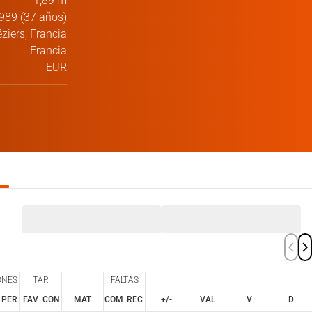
1,89 m
989 (37 años)
ziers, Francia
Francia
EUR
ONES
TAP.
FALTAS
PER
FAV
CON
MAT
COM
REC
+/-
VAL
V
D