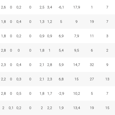
ONES
TAP.
FALTAS
PER
FAV
CON
COM
REC
2,6
0
0,2
0
2,5
3,4
-6,1
17,9
1
7
MAT
+/-
VAL
V
D
1,8
0
0,4
0
1,3
1,2
5
9
19
7
1,8
0
0,2
0
0,9
0,9
6,9
7,9
11
3
2,8
0
0
0
1,8
1
5,4
9,5
6
2
2,3
0
0,4
0
2,1
2,8
5,9
14,7
32
9
2,2
0
0,3
0
2,1
2,3
6,8
15
27
13
2,8
0
0,5
0
1,8
1,7
-2,9
10,2
5
7
2
0,1
0,2
0
2
2,2
1,9
13,4
19
15