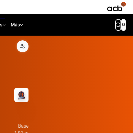
as
Más
Base