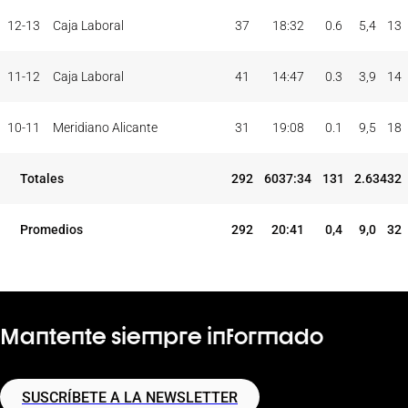
12-13
Caja Laboral
37
18:32
0.6
5,4
13
11-12
Caja Laboral
41
14:47
0.3
3,9
14
10-11
Meridiano Alicante
31
19:08
0.1
9,5
18
Totales
292
6037:34
131
2.634
32
Promedios
292
20:41
0,4
9,0
32
Mantente siempre informado
SUSCRÍBETE A LA NEWSLETTER