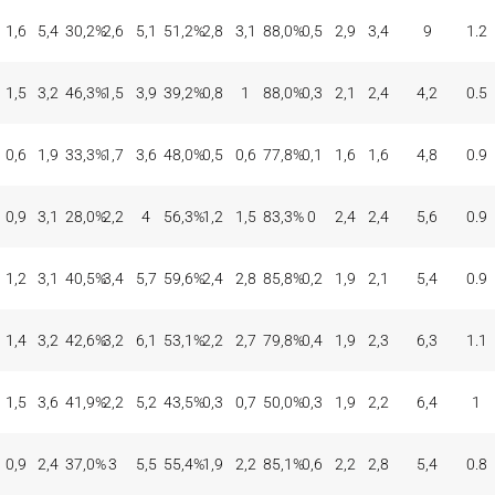
TIROS DE 3
TIROS DE 2
TIROS LIBRES
REBOTES
ASI
BAL
CON
INT
%
CON
INT
%
CON
INT
%
OFE
DEF
TOT
EFE
REC
1,6
5,4
30,2
%
2,6
5,1
51,2
%
2,8
3,1
88,0
%
0,5
2,9
3,4
9
1.2
1,5
3,2
46,3
%
1,5
3,9
39,2
%
0,8
1
88,0
%
0,3
2,1
2,4
4,2
0.5
0,6
1,9
33,3
%
1,7
3,6
48,0
%
0,5
0,6
77,8
%
0,1
1,6
1,6
4,8
0.9
0,9
3,1
28,0
%
2,2
4
56,3
%
1,2
1,5
83,3
%
0
2,4
2,4
5,6
0.9
1,2
3,1
40,5
%
3,4
5,7
59,6
%
2,4
2,8
85,8
%
0,2
1,9
2,1
5,4
0.9
1,4
3,2
42,6
%
3,2
6,1
53,1
%
2,2
2,7
79,8
%
0,4
1,9
2,3
6,3
1.1
1,5
3,6
41,9
%
2,2
5,2
43,5
%
0,3
0,7
50,0
%
0,3
1,9
2,2
6,4
1
0,9
2,4
37,0
%
3
5,5
55,4
%
1,9
2,2
85,1
%
0,6
2,2
2,8
5,4
0.8