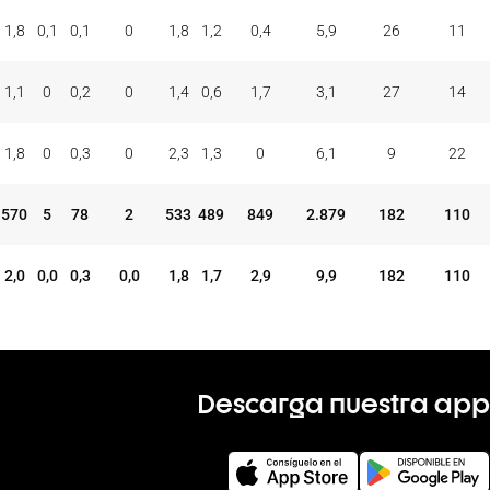
1,8
0,1
0,1
0
1,8
1,2
0,4
5,9
26
11
1,1
0
0,2
0
1,4
0,6
1,7
3,1
27
14
1,8
0
0,3
0
2,3
1,3
0
6,1
9
22
570
5
78
2
533
489
849
2.879
182
110
2,0
0,0
0,3
0,0
1,8
1,7
2,9
9,9
182
110
Descarga nuestra app