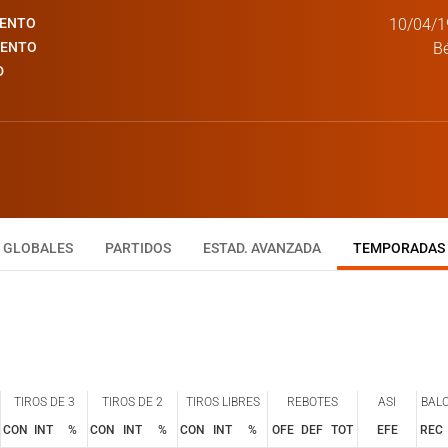
IENTO
10/04/1
IENTO
Bé
D
GLOBALES
PARTIDOS
ESTAD. AVANZADA
TEMPORADAS
TIROS DE 3
TIROS DE 2
TIROS LIBRES
REBOTES
ASI
BAL
CON
INT
%
CON
INT
%
CON
INT
%
OFE
DEF
TOT
EFE
REC