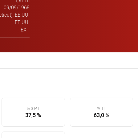
1,91 m
09/09/1968
icut), EE.UU.
EE.UU.
EXT
% 3 PT
% TL
37,5 %
63,0 %