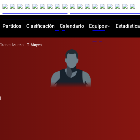
Partidos
Clasificación
Calendario
Equipos
Estadístic
Orenes Murcia
·
T. Mayes
n