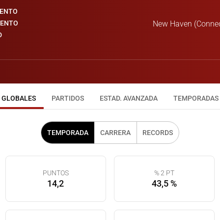
IENTO
IENTO
New Haven (Connect
D
GLOBALES
PARTIDOS
ESTAD. AVANZADA
TEMPORADAS
TEMPORADA
CARRERA
RECORDS
PUNTOS
% 2 PT
14,2
43,5 %