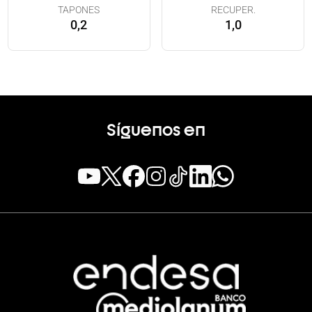
TAPONES
RECUPER.
0,2
1,0
Síguenos en