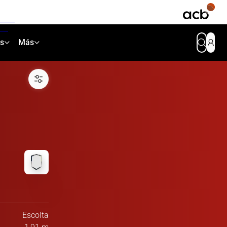
as
Más
Escolta