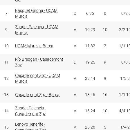
GC
Bàsquet Girona - UCAM
7
D
6:36
0
0/2 
Murcia
Zunder Palencia - UCAM
9
V
19:29
10
2/2 1
Murcia
10
UCAM Murcia - Barça
V
11:32
2
1/1 1
Río Breogán - Casademont
11
D
19:25
9
0/0 
Zgz
Casademont Zgz - UCAM
12
V
23:44
9
1/3 
Murcia
13
Casademont Zgz - Barça
V
18:46
16
1/1 1
Zunder Palencia -
14
V
16:24
10
4/4 1
Casademont Zgz
Lenovo Tenerife -
15
V
25:26
5
1/4 