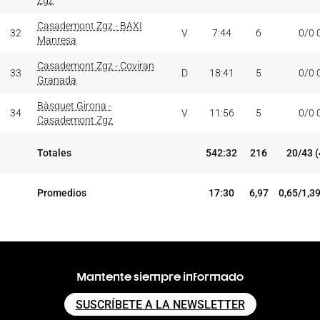
Zgz
Casademont Zgz - BAXI
32
V
7:44
6
0/0 
Manresa
Casademont Zgz - Coviran
33
D
18:41
5
0/0 
Granada
Bàsquet Girona -
34
V
11:56
5
0/0 
Casademont Zgz
Totales
542:32
216
20/43 
Promedios
17:30
6,97
0,65/1,3
Mantente siempre informado
SUSCRÍBETE A LA NEWSLETTER