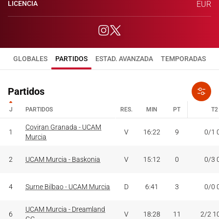
LICENCIA
EUR
GLOBALES
PARTIDOS
ESTAD. AVANZADA
TEMPORADAS
Partidos
J
PARTIDOS
RES.
MIN
PT
T2
J
PARTIDOS
Coviran Granada - UCAM
RES.
MIN
PT
T2
1
V
16:22
9
0/1 
Murcia
2
UCAM Murcia - Baskonia
V
15:12
0
0/3 
4
Surne Bilbao - UCAM Murcia
D
6:41
3
0/0 
UCAM Murcia - Dreamland
6
V
18:28
11
2/2 1