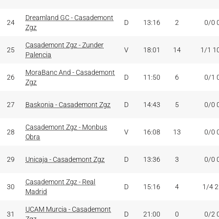
Dreamland GC - Casademont
24
D
13:16
2
0/0 
Zgz
Casademont Zgz - Zunder
25
V
18:01
14
1/1 1
Palencia
MoraBanc And - Casademont
26
D
11:50
6
0/1 
Zgz
27
Baskonia - Casademont Zgz
D
14:43
5
0/0 
Casademont Zgz - Monbus
28
V
16:08
13
0/0 
Obra
29
Unicaja - Casademont Zgz
D
13:36
3
0/0 
Casademont Zgz - Real
30
D
15:16
4
1/4 
Madrid
UCAM Murcia - Casademont
31
D
21:00
0
0/2 