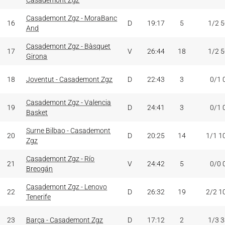
Casademont Zgz
Casademont Zgz - MoraBanc
16
D
19:17
5
1/2 
And
Casademont Zgz - Bàsquet
17
V
26:44
18
1/2 
Girona
18
Joventut - Casademont Zgz
D
22:43
3
0/1 
Casademont Zgz - Valencia
19
D
24:41
3
0/1 
Basket
Surne Bilbao - Casademont
20
D
20:25
14
1/1 1
Zgz
Casademont Zgz - Río
21
V
24:42
5
0/0 
Breogán
Casademont Zgz - Lenovo
22
D
26:32
19
2/2 1
Tenerife
23
Barça - Casademont Zgz
D
17:12
2
1/3 