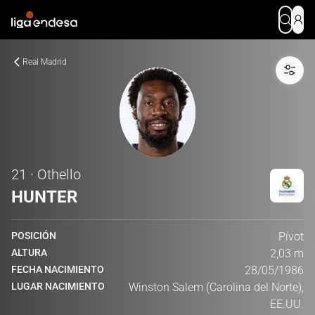
Real Madrid
21 · Othello
HUNTER
POSICIÓN
Pívot
ALTURA
2,03 m
FECHA NACIMIENTO
28/05/1986
LUGAR NACIMIENTO
Winston Salem (Carolina del Norte),
EE.UU.