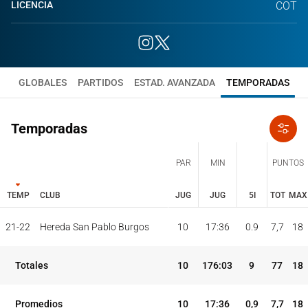
LICENCIA
COT
GLOBALES
PARTIDOS
ESTAD. AVANZADA
TEMPORADAS
Temporadas
PAR
MIN
PUNTOS
TEMP
CLUB
JUG
JUG
5I
TOT
MAX
JUG
JUG
TOT
MAX
21-22
Hereda San Pablo Burgos
10
17:36
0.9
7,7
18
PAR
MIN
PUNTOS
TEMP
CLUB
5I
Totales
10
176:03
9
77
18
Promedios
10
17:36
0,9
7,7
18