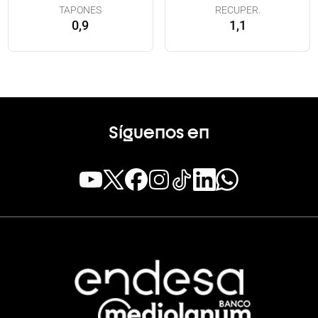
TAPONES
RECUPER.
0,9
1,1
Síguenos en