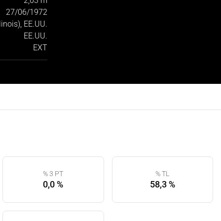
2,03 m
27/06/1972
linois), EE.UU.
EE.UU.
EXT
% 3 PT
% TL
0,0 %
58,3 %