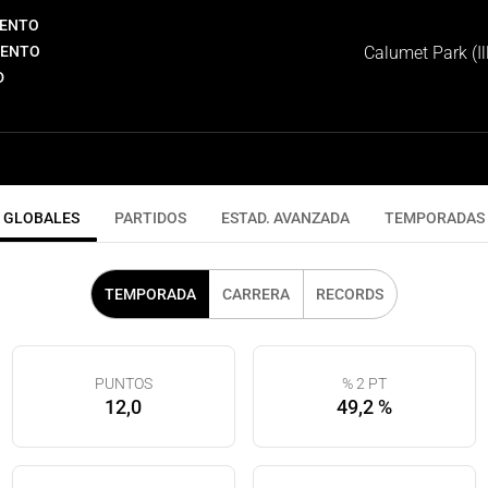
IENTO
IENTO
Calumet Park (Il
D
GLOBALES
PARTIDOS
ESTAD. AVANZADA
TEMPORADAS
TEMPORADA
CARRERA
RECORDS
PUNTOS
% 2 PT
12,0
49,2 %