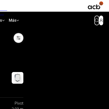
as
Más
Pívot