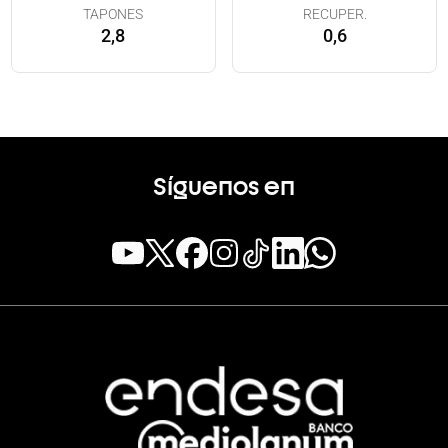
TAPONES
RECUPER.
2,8
0,6
Síguenos en