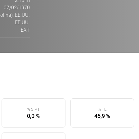
2,15 m
07/02/1970
olina), EE.UU.
EE.UU.
EXT
% 3 PT
% TL
0,0 %
45,9 %