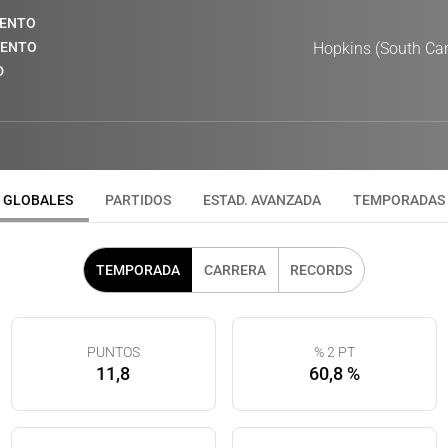
IENTO
IENTO
Hopkins (South Car
D
GLOBALES
PARTIDOS
ESTAD. AVANZADA
TEMPORADAS
TEMPORADA
CARRERA
RECORDS
PUNTOS
% 2 PT
11,8
60,8 %