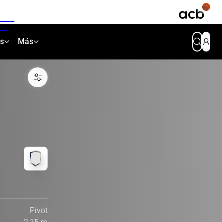
as
Más
Pívot