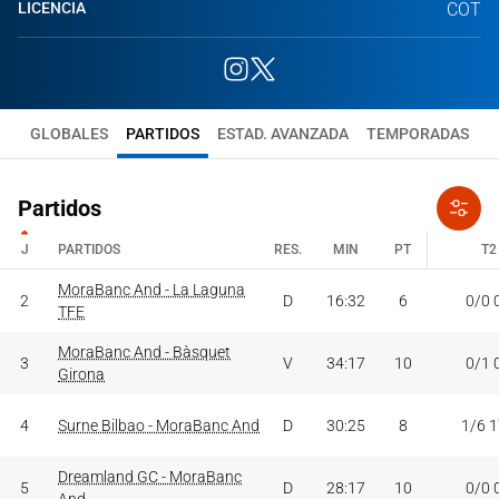
LICENCIA
COT
GLOBALES
PARTIDOS
ESTAD. AVANZADA
TEMPORADAS
Partidos
J
PARTIDOS
RES.
MIN
PT
T2
J
PARTIDOS
MoraBanc And - La Laguna
RES.
MIN
PT
T2
2
D
16:32
6
0/0 
TFE
MoraBanc And - Bàsquet
3
V
34:17
10
0/1 
Girona
4
Surne Bilbao - MoraBanc And
D
30:25
8
1/6 
Dreamland GC - MoraBanc
5
D
28:17
10
0/0 