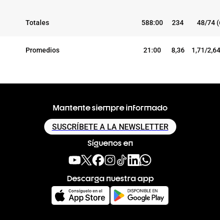
Totales
588:00
234
48/74 
Promedios
21:00
8,36
1,71/2,6
Mantente siempre informado
SUSCRÍBETE A LA NEWSLETTER
Síguenos en
Descarga nuestra app