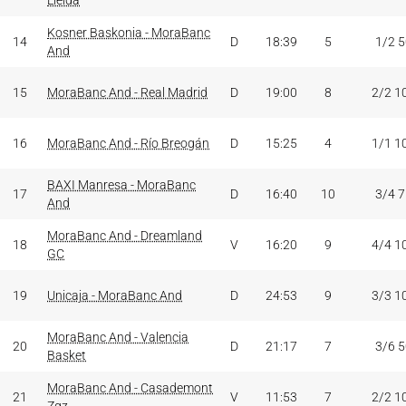
Lleida
Kosner Baskonia - MoraBanc
14
D
18:39
5
1/2 
And
15
MoraBanc And - Real Madrid
D
19:00
8
2/2 1
16
MoraBanc And - Río Breogán
D
15:25
4
1/1 1
BAXI Manresa - MoraBanc
17
D
16:40
10
3/4 
And
MoraBanc And - Dreamland
18
V
16:20
9
4/4 1
GC
19
Unicaja - MoraBanc And
D
24:53
9
3/3 1
MoraBanc And - Valencia
20
D
21:17
7
3/6 
Basket
MoraBanc And - Casademont
21
V
11:53
7
2/2 1