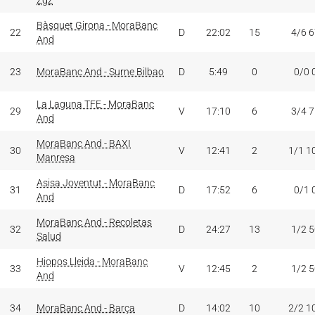
Zgz
Bàsquet Girona - MoraBanc
22
D
22:02
15
4/6 
And
23
MoraBanc And - Surne Bilbao
D
5:49
0
0/0 
La Laguna TFE - MoraBanc
29
V
17:10
6
3/4 
And
MoraBanc And - BAXI
30
V
12:41
2
1/1 1
Manresa
Asisa Joventut - MoraBanc
31
D
17:52
6
0/1 
And
MoraBanc And - Recoletas
32
D
24:27
13
1/2 
Salud
Hiopos Lleida - MoraBanc
33
V
12:45
2
1/2 
And
34
MoraBanc And - Barça
D
14:02
10
2/2 1