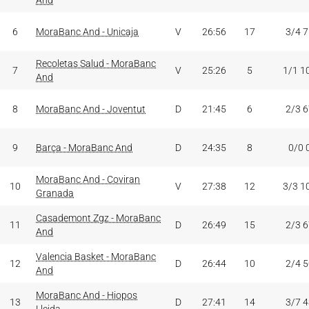
And
6
MoraBanc And - Unicaja
V
26:56
17
3/4 
Recoletas Salud - MoraBanc
7
V
25:26
5
1/1 1
And
8
MoraBanc And - Joventut
D
21:45
6
2/3 
9
Barça - MoraBanc And
D
24:35
8
0/0 
MoraBanc And - Coviran
10
V
27:38
12
3/3 1
Granada
Casademont Zgz - MoraBanc
11
D
26:49
15
2/3 
And
Valencia Basket - MoraBanc
12
D
26:44
10
2/4 
And
MoraBanc And - Hiopos
13
D
27:41
14
3/7 