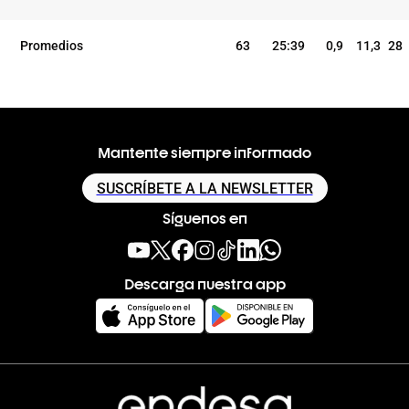
Promedios
63
25:39
0,9
11,3
28
Mantente siempre informado
SUSCRÍBETE A LA NEWSLETTER
Síguenos en
Descarga nuestra app