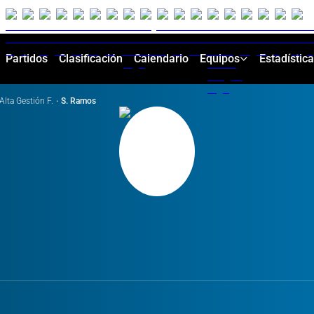
Partidos
Clasificación
Calendario
Equipos
Estadístic
Alta Gestión F.
·
S. Ramos