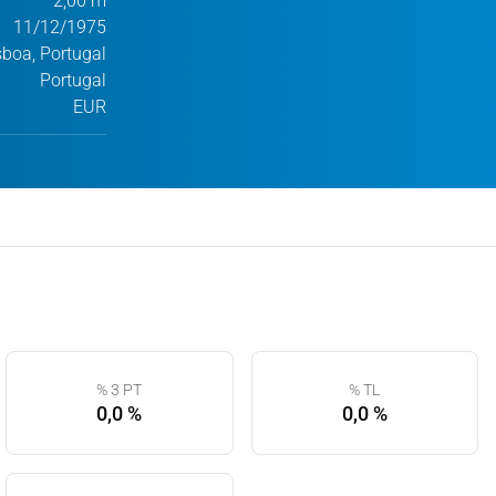
2,00 m
11/12/1975
sboa, Portugal
Portugal
EUR
% 3 PT
% TL
0,0 %
0,0 %