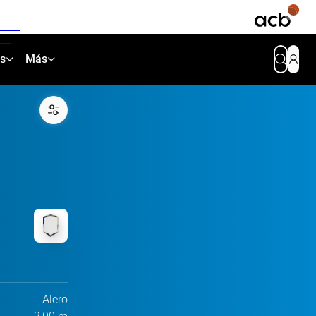
as
Más
Alero