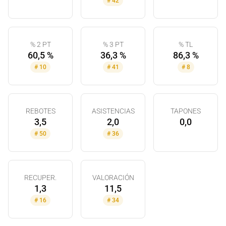
#
42
% 2 PT
% 3 PT
% TL
60,5 %
36,3 %
86,3 %
#
10
#
41
#
8
REBOTES
ASISTENCIAS
TAPONES
3,5
2,0
0,0
#
50
#
36
RECUPER.
VALORACIÓN
1,3
11,5
#
16
#
34