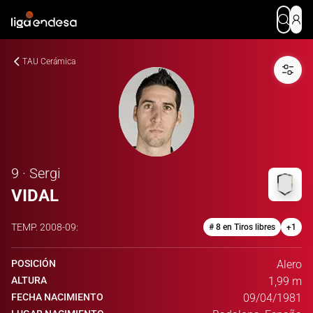
TAU Cerámica
9 · Sergi
VIDAL
TEMP.
2008-09
:
# 8 en Tiros libres
+
1
POSICIÓN
Alero
ALTURA
1,99 m
FECHA NACIMIENTO
09/04/1981