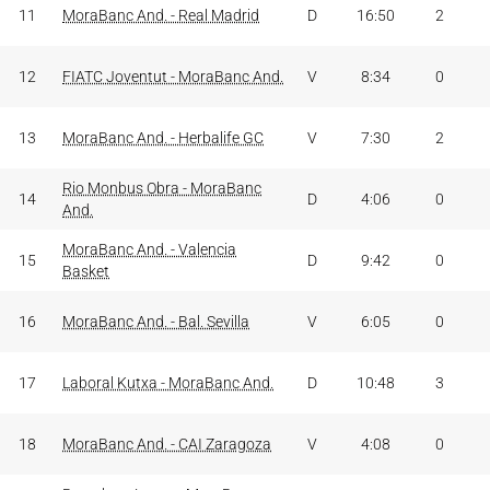
11
MoraBanc And. - Real Madrid
D
16:50
2
12
FIATC Joventut - MoraBanc And.
V
8:34
0
13
MoraBanc And. - Herbalife GC
V
7:30
2
Rio Monbus Obra - MoraBanc
14
D
4:06
0
And.
MoraBanc And. - Valencia
15
D
9:42
0
Basket
16
MoraBanc And. - Bal. Sevilla
V
6:05
0
17
Laboral Kutxa - MoraBanc And.
D
10:48
3
18
MoraBanc And. - CAI Zaragoza
V
4:08
0