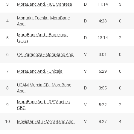
3
MoraBanc And. - ICL Manresa
D
11:14
3
Montakit Fuenla - MoraBanc
4
D
4:23
0
And.
MoraBanc And. - Barcelona
5
D
13:14
2
Lassa
6
CAI Zaragoza - MoraBanc And.
V
3:01
0
7
MoraBanc And. - Unicaja
V
5:29
0
UCAM Murcia CB - MoraBanc
8
D
3:55
0
And.
MoraBanc And. - RETAbet.es
9
V
5:22
2
GBC
10
Movistar Estu - MoraBanc And.
V
8:27
4