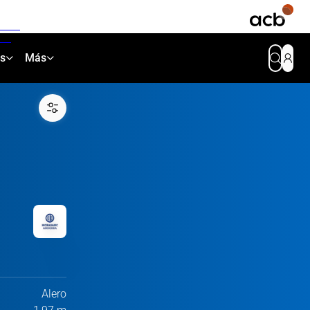
as
Más
Alero