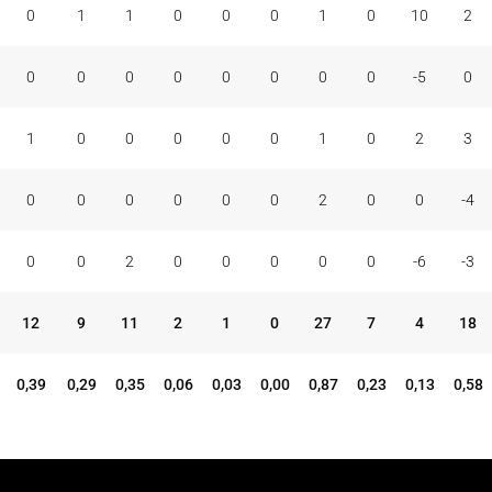
0
1
1
0
0
0
1
0
10
2
0
0
0
0
0
0
0
0
-5
0
1
0
0
0
0
0
1
0
2
3
0
0
0
0
0
0
2
0
0
-4
0
0
2
0
0
0
0
0
-6
-3
12
9
11
2
1
0
27
7
4
18
0,39
0,29
0,35
0,06
0,03
0,00
0,87
0,23
0,13
0,58