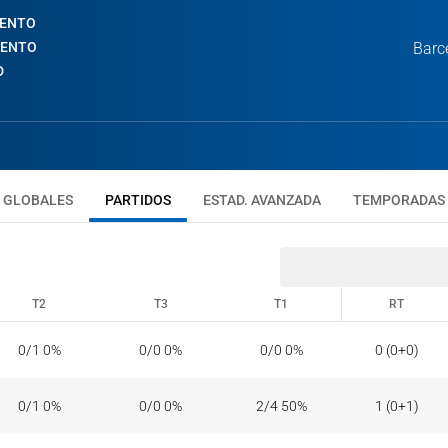
IENTO
IENTO
Barc
D
GLOBALES
PARTIDOS
ESTAD. AVANZADA
TEMPORADAS
T2
T3
T1
RT
T2
T3
T1
RT
0/1 0%
0/0 0%
0/0 0%
0 (0+0)
0/1 0%
0/0 0%
2/4 50%
1 (0+1)