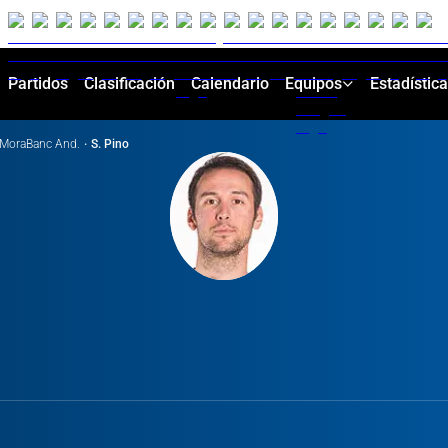
Partidos
Clasificación
Calendario
Equipos
Estadístic
MoraBanc And.
·
S. Pino