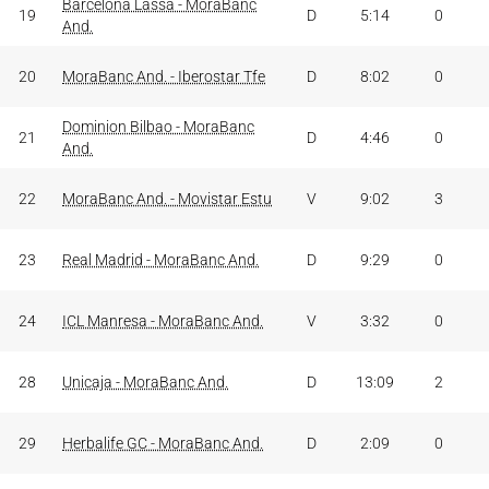
Barcelona Lassa - MoraBanc
19
D
5:14
0
And.
20
MoraBanc And. - Iberostar Tfe
D
8:02
0
Dominion Bilbao - MoraBanc
21
D
4:46
0
And.
22
MoraBanc And. - Movistar Estu
V
9:02
3
23
Real Madrid - MoraBanc And.
D
9:29
0
24
ICL Manresa - MoraBanc And.
V
3:32
0
28
Unicaja - MoraBanc And.
D
13:09
2
29
Herbalife GC - MoraBanc And.
D
2:09
0