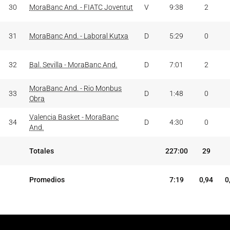
30
MoraBanc And. - FIATC Joventut
V
9:38
2
31
MoraBanc And. - Laboral Kutxa
D
5:29
0
32
Bal. Sevilla - MoraBanc And.
D
7:01
2
MoraBanc And. - Rio Monbus
33
D
1:48
0
Obra
Valencia Basket - MoraBanc
34
D
4:30
0
And.
Totales
227:00
29
Promedios
7:19
0,94
0