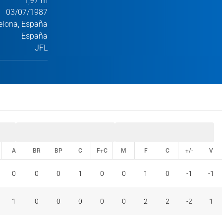
1,97 m
03/07/1987
elona, España
España
JFL
A
BR
BP
C
F+C
M
F
C
+/-
V
A
BR
BP
C
F+C
M
F
C
+/-
V
0
0
0
1
0
0
1
0
-1
-1
1
0
0
0
0
0
2
2
-2
1