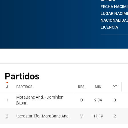
FECHA NACIM
LUGAR NACIM
NACIONALIDA
LICENCIA
Partidos
J
PARTIDOS
RES.
MIN
PT
J
PARTIDOS
MoraBanc And. - Dominion
RES.
MIN
PT
1
D
9:04
0
Bilbao
2
Iberostar Tfe - MoraBanc And.
V
11:19
2