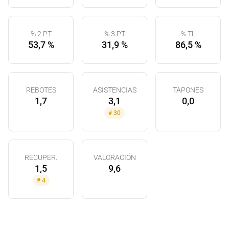
% 2 PT
% 3 PT
% TL
53,7 %
31,9 %
86,5 %
REBOTES
ASISTENCIAS
TAPONES
1,7
3,1
0,0
#
30
RECUPER.
VALORACIÓN
1,5
9,6
#
4