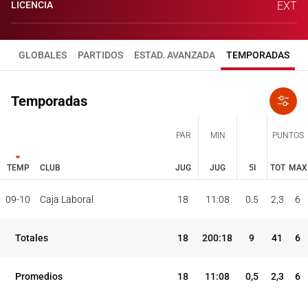
LICENCIA
EXT
GLOBALES
PARTIDOS
ESTAD. AVANZADA
TEMPORADAS
Temporadas
PAR
MIN
PUNTOS
TEMP
CLUB
JUG
JUG
5I
TOT
MAX
JUG
JUG
TOT
MAX
09-10
Caja Laboral
18
11:08
0.5
2,3
6
PAR
MIN
PUNTOS
TEMP
CLUB
5I
Totales
18
200:18
9
41
6
Promedios
18
11:08
0,5
2,3
6