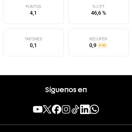
PUNTOS
% 2 PT
4,1
46,6 %
TAPONES
RECUPER.
0,1
0,9
#
42
Síguenos en