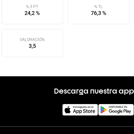
% 3 PT
% TL
24,2 %
76,3 %
VALORACIÓN
3,5
Descarga nuestra app