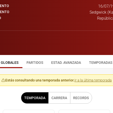
IENTO
16/07/1
IENTO
Sedgwick (Ka
D
Repúbli
GLOBALES
PARTIDOS
ESTAD. AVANZADA
TEMPORADAS
Estás consultando una temporada anterior.
Ir a la última temporada
TEMPORADA
CARRERA
RECORDS