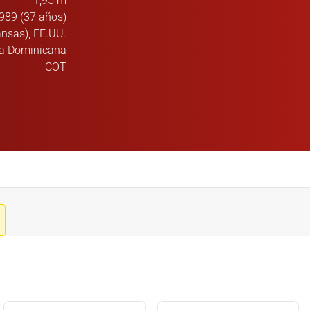
1,95 m
989 (37 años)
nsas), EE.UU.
ca Dominicana
COT