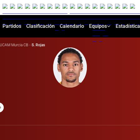
Partidos
Clasificación
Calendario
Equipos
Estadístic
UCAM Murcia CB
·
S. Rojas