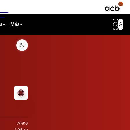
as
Más
Alero