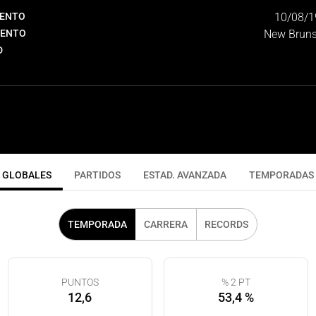
IENTO
10/08/1
IENTO
New Bruns
D
GLOBALES
PARTIDOS
ESTAD. AVANZADA
TEMPORADAS
TEMPORADA
CARRERA
RECORDS
PUNTOS
% 2 PT
12,6
53,4 %