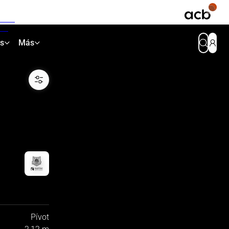
as
Más
Pívot