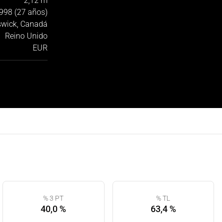
2,12 m
998 (27 años)
wick, Canadá
Reino Unido
EUR
% 3 PT
% TL
40,0 %
63,4 %