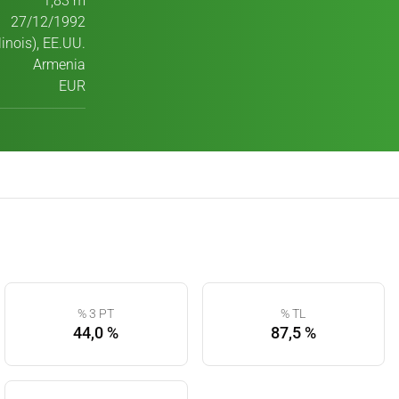
1,83 m
27/12/1992
linois), EE.UU.
Armenia
EUR
% 3 PT
% TL
44,0 %
87,5 %