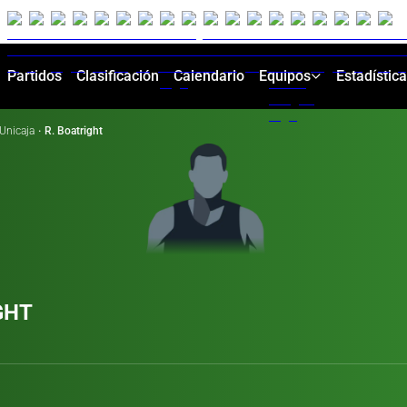
Partidos
Clasificación
Calendario
Equipos
Estadístic
Unicaja
·
R. Boatright
GHT