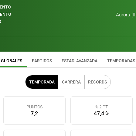
IENTO
IENTO
Aurora (Il
D
GLOBALES
PARTIDOS
ESTAD. AVANZADA
TEMPORADAS
TEMPORADA
CARRERA
RECORDS
PUNTOS
% 2 PT
7,2
47,4 %