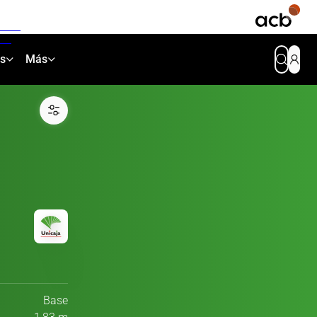
as
Más
Base