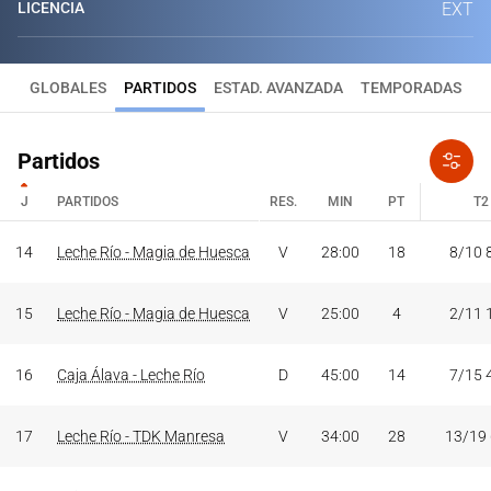
LICENCIA
EXT
GLOBALES
PARTIDOS
ESTAD. AVANZADA
TEMPORADAS
Partidos
J
PARTIDOS
RES.
MIN
PT
T2
J
PARTIDOS
RES.
MIN
PT
T2
14
Leche Río - Magia de Huesca
V
28:00
18
8/10 
15
Leche Río - Magia de Huesca
V
25:00
4
2/11 
16
Caja Álava - Leche Río
D
45:00
14
7/15 
17
Leche Río - TDK Manresa
V
34:00
28
13/19