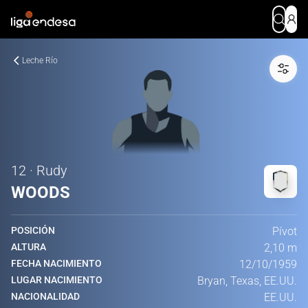
Leche Río
12 · Rudy
WOODS
POSICIÓN
Pívot
ALTURA
2,10 m
FECHA NACIMIENTO
12/10/1959
LUGAR NACIMIENTO
Bryan, Texas, EE.UU.
NACIONALIDAD
EE.UU.