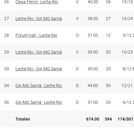
26
Clesa Ferrol - Leche Río
V
40:00
26
13/19
27
Leche Río - Gin MG Sarriá
V
38:00
27
13/24
28
Fórum Vall. - Leche Río
D
37:00
12
3/12 
29
Leche Río - Gin MG Sarriá
V
35:00
32
15/23
33
Leche Río - Gin MG Sarriá
D
30:00
20
8/12 
34
Gin MG Sarriá - Leche Río
D
44:00
30
12/21
35
Gin MG Sarriá - Leche Río
D
37:00
20
9/12 
Totales
674:00
394
174/301