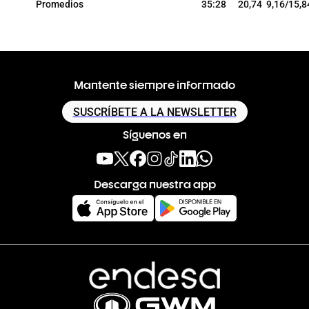
Promedios
35:28
20,74
9,16/15,8
Mantente siempre informado
SUSCRÍBETE A LA NEWSLETTER
Síguenos en
Descarga nuestra app