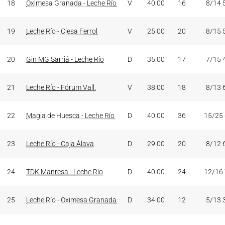
18
Oximesa Granada - Leche Río
V
40:00
16
8/14 
19
Leche Río - Clesa Ferrol
V
25:00
20
8/15 
20
Gin MG Sarriá - Leche Río
D
35:00
17
7/15 
21
Leche Río - Fórum Vall.
V
38:00
18
8/13 
22
Magia de Huesca - Leche Río
D
40:00
36
15/25
23
Leche Río - Caja Álava
D
29:00
20
8/12 
24
TDK Manresa - Leche Río
D
40:00
24
12/16
25
Leche Río - Oximesa Granada
D
34:00
12
5/13 